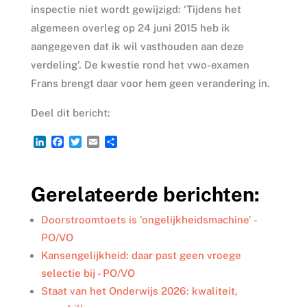
inspectie niet wordt gewijzigd: ‘Tijdens het
algemeen overleg op 24 juni 2015 heb ik
aangegeven dat ik wil vasthouden aan deze
verdeling’. De kwestie rond het vwo-examen
Frans brengt daar voor hem geen verandering in.
Deel dit bericht:
L
F
T
E
D
i
a
w
m
e
n
c
i
a
l
k
e
t
i
e
Gerelateerde berichten:
e
b
t
l
n
d
o
e
I
o
r
Doorstroomtoets is 'ongelijkheidsmachine' -
n
k
PO/VO
Kansengelijkheid: daar past geen vroege
selectie bij - PO/VO
Staat van het Onderwijs 2026: kwaliteit,