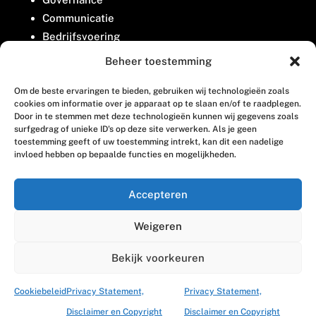
Communicatie
Bedrijfsvoering
Belangenbehartiging
Beheer toestemming
Om de beste ervaringen te bieden, gebruiken wij technologieën zoals
Contact
cookies om informatie over je apparaat op te slaan en/of te raadplegen.
Door in te stemmen met deze technologieën kunnen wij gegevens zoals
surfgedrag of unieke ID's op deze site verwerken. Als je geen
Houttuinlaan 8
toestemming geeft of uw toestemming intrekt, kan dit een nadelige
invloed hebben op bepaalde functies en mogelijkheden.
3447 GM Woerden
(0348) 405 200
Accepteren
welkom@vosabb.nl
Weigeren
Privacy, disclaimer en copyright
Bekijk voorkeuren
Cookiebeleid
Privacy Statement,
Privacy Statement,
Disclaimer en Copyright
Disclaimer en Copyright