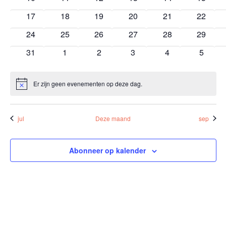
bijeenkomst
bijeenkomst
bijeenkomst
bijeenkomst
bijeenkomst
bijeenk
0
0
0
0
0
0
17
18
19
20
21
22
bijeenkomst
bijeenkomst
bijeenkomst
bijeenkomst
bijeenkomst
bijeenk
0
0
0
0
0
0
24
25
26
27
28
29
bijeenkomst
bijeenkomst
bijeenkomst
bijeenkomst
bijeenkomst
bijeenk
0
0
0
0
0
0
31
1
2
3
4
5
bijeenkomst
bijeenkomst
bijeenkomst
bijeenkomst
bijeenkomst
bijeenk
Er zijn geen evenementen op deze dag.
Bericht
jul
Deze maand
sep
Abonneer op kalender