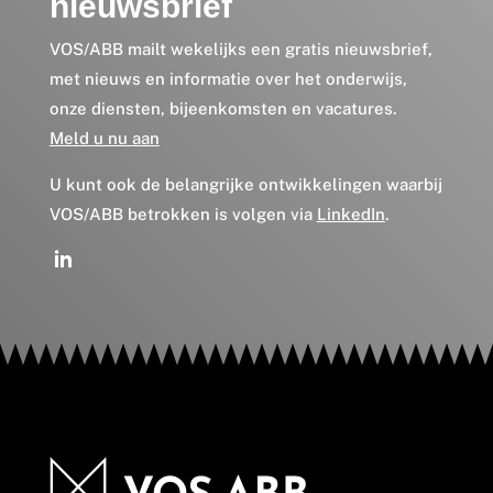
nieuwsbrief
VOS/ABB mailt wekelijks een gratis nieuwsbrief,
met nieuws en informatie over het onderwijs,
onze diensten, bijeenkomsten en vacatures.
Meld u nu aan
U kunt ook de belangrijke ontwikkelingen waarbij
VOS/ABB betrokken is volgen via
LinkedIn
.