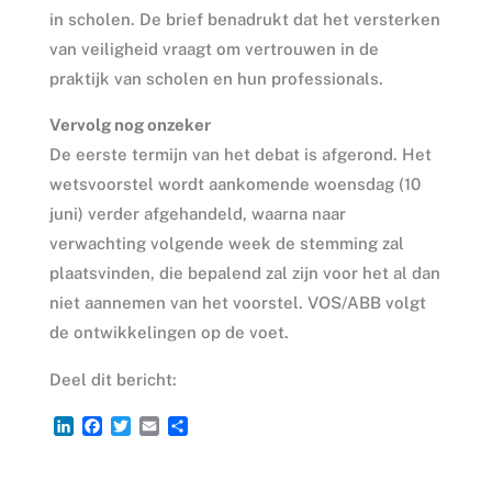
in scholen. De brief benadrukt dat het versterken
van veiligheid vraagt om vertrouwen in de
praktijk van scholen en hun professionals.
Vervolg nog onzeker
De eerste termijn van het debat is afgerond. Het
wetsvoorstel wordt aankomende woensdag (10
juni) verder afgehandeld, waarna naar
verwachting volgende week de stemming zal
plaatsvinden, die bepalend zal zijn voor het al dan
niet aannemen van het voorstel. VOS/ABB volgt
de ontwikkelingen op de voet.
Deel dit bericht:
L
F
T
E
D
i
a
w
m
e
n
c
i
a
l
k
e
t
i
e