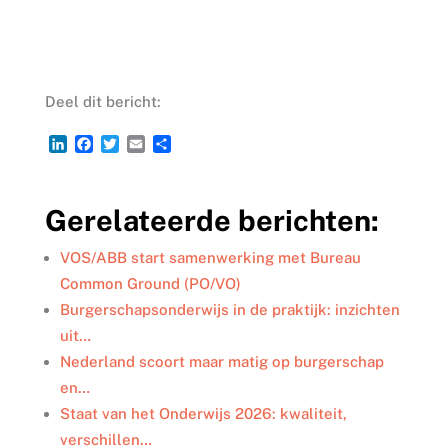
Deel dit bericht:
L
F
T
E
D
i
a
w
m
e
n
c
i
a
l
k
e
t
i
e
Gerelateerde berichten:
e
b
t
l
n
d
o
e
I
o
r
VOS/ABB start samenwerking met Bureau
n
k
Common Ground (PO/VO)
Burgerschapsonderwijs in de praktijk: inzichten
uit…
Nederland scoort maar matig op burgerschap
en…
Staat van het Onderwijs 2026: kwaliteit,
verschillen…