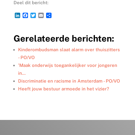
Deel dit bericht:
L
F
T
E
D
i
a
w
m
e
n
c
i
a
l
k
e
t
i
e
Gerelateerde berichten:
e
b
t
l
n
d
o
e
I
o
r
Kinderombudsman slaat alarm over thuiszitters
n
k
- PO/VO
'Maak onderwijs toegankelijker voor jongeren
in…
Discriminatie en racisme in Amsterdam - PO/VO
Heeft jouw bestuur armoede in het vizier?