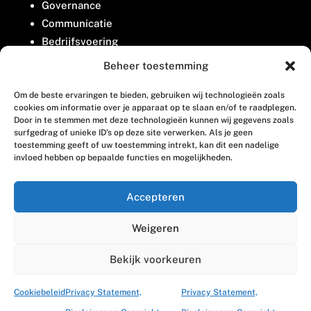
Governance
Communicatie
Bedrijfsvoering
Belangenbehartiging
Beheer toestemming
Om de beste ervaringen te bieden, gebruiken wij technologieën zoals
Contact
cookies om informatie over je apparaat op te slaan en/of te raadplegen.
Door in te stemmen met deze technologieën kunnen wij gegevens zoals
surfgedrag of unieke ID's op deze site verwerken. Als je geen
Houttuinlaan 8
toestemming geeft of uw toestemming intrekt, kan dit een nadelige
invloed hebben op bepaalde functies en mogelijkheden.
3447 GM Woerden
(0348) 405 200
Accepteren
welkom@vosabb.nl
Weigeren
Privacy, disclaimer en copyright
Bekijk voorkeuren
Cookiebeleid
Privacy Statement,
Privacy Statement,