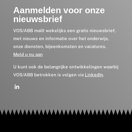
Aanmelden voor onze
nieuwsbrief
VOS/ABB mailt wekelijks een gratis nieuwsbrief,
met nieuws en informatie over het onderwijs,
onze diensten, bijeenkomsten en vacatures.
Meld u nu aan
U kunt ook de belangrijke ontwikkelingen waarbij
VOS/ABB betrokken is volgen via
LinkedIn
.