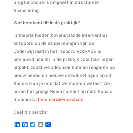
Brugfunctionaris omgezet in structurele
financiering.
Wat betekent dit in de praktijk?
In theorie bieden bovenstaande interventies
antwoord op de aanbevelingen van de
Onderwijsraad in het rapport. VOS/ABB is
benieuwd hoe dit in de praktijk voor haar leden
uitpakt, zodat we adequaat kunnen reageren op
nieuw beleid en nieuwe ontwikkelingen op dit
thema. Heb je iets dat we moeten weten? We
horen het graag! Neem contact op met: Ronald
Bloemers:
rbloemers@vosabb.nl
.
Deel dit bericht:
L
F
T
E
D
i
a
w
m
e