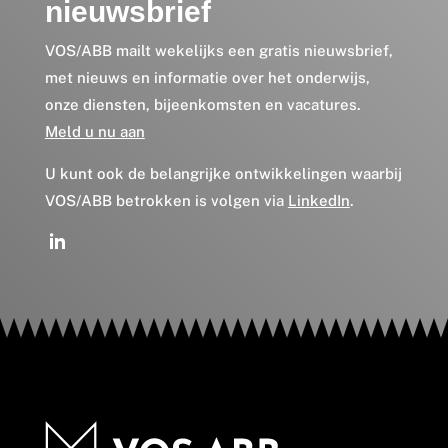
nieuwsbrief
VOS/ABB mailt wekelijks een gratis nieuwsbrief,
met nieuws en informatie over het onderwijs,
onze diensten, bijeenkomsten en vacatures.
Meld u nu aan
U kunt ook de belangrijke ontwikkelingen waarbij
VOS/ABB betrokken is volgen via
LinkedIn
.