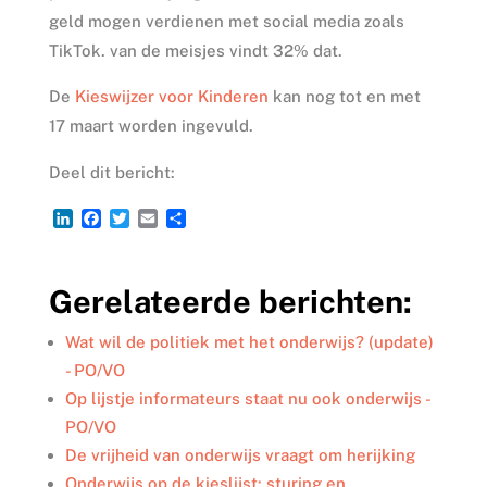
geld mogen verdienen met social media zoals
TikTok. van de meisjes vindt 32% dat.
De
Kieswijzer voor Kinderen
kan nog tot en met
17 maart worden ingevuld.
Deel dit bericht:
L
F
T
E
D
i
a
w
m
e
n
c
i
a
l
k
e
t
i
e
Gerelateerde berichten:
e
b
t
l
n
d
o
e
I
o
r
Wat wil de politiek met het onderwijs? (update)
n
k
- PO/VO
Op lijstje informateurs staat nu ook onderwijs -
PO/VO
De vrijheid van onderwijs vraagt om herijking
Onderwijs op de kieslijst: sturing en