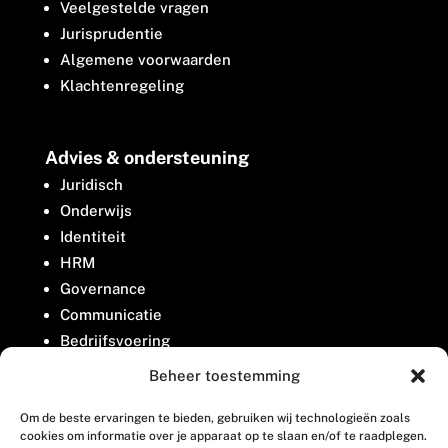
Veelgestelde vragen
Jurisprudentie
Algemene voorwaarden
Klachtenregeling
Advies & ondersteuning
Juridisch
Onderwijs
Identiteit
HRM
Governance
Communicatie
Bedrijfsvoering
Belangenbehartiging
Beheer toestemming
Om de beste ervaringen te bieden, gebruiken wij technologieën zoals
Contact
cookies om informatie over je apparaat op te slaan en/of te raadplegen.