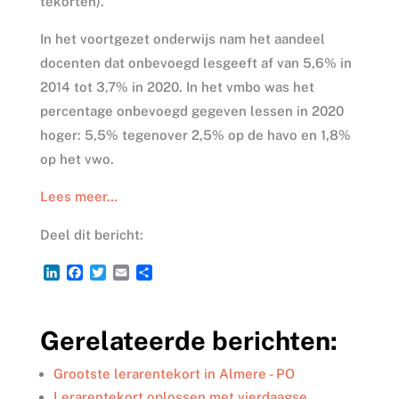
tekorten).
In het voortgezet onderwijs nam het aandeel
docenten dat onbevoegd lesgeeft af van 5,6% in
2014 tot 3,7% in 2020. In het vmbo was het
percentage onbevoegd gegeven lessen in 2020
hoger: 5,5% tegenover 2,5% op de havo en 1,8%
op het vwo.
Lees meer…
Deel dit bericht:
L
F
T
E
D
i
a
w
m
e
n
c
i
a
l
k
e
t
i
e
Gerelateerde berichten:
e
b
t
l
n
d
o
e
I
o
r
Grootste lerarentekort in Almere - PO
n
k
Lerarentekort oplossen met vierdaagse