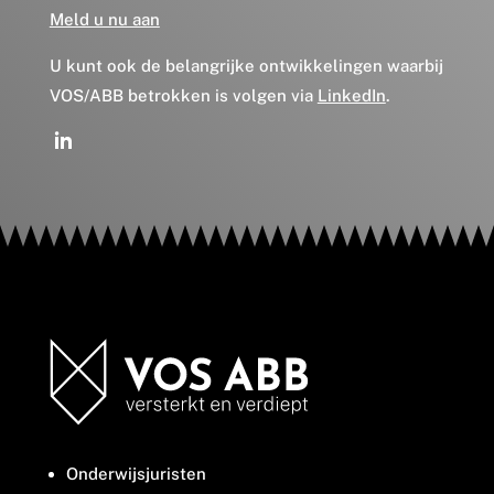
Meld u nu aan
U kunt ook de belangrijke ontwikkelingen waarbij
VOS/ABB betrokken is volgen via
LinkedIn
.
Onderwijsjuristen