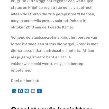
krijgt. ‘In 2017 krijgt het register een wettelijke
status en krijgt de registratie een civiel effect:
alleen de leraren die zich geregistreerd hebben,
mogen onderwijs geven’, schreef Dekker in
oktober 2013 aan de Tweede Kamer.
Volgens de staatssecretaris krijgt het beroep van
leraar hiermee een status die vergelijkbaar is met
die van accountant, advocaat en notaris. ‘Alleen
als je geregistreerd bent en aan je
vakbekwaamheid werkt, mag je je beroep
uitoefenen.’
Deel dit bericht:
L
F
T
E
D
i
a
w
m
e
n
c
i
a
l
k
e
t
i
e
e
b
t
l
n