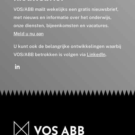
VOS/ABB mailt wekelijks een gratis nieuwsbrief,
met nieuws en informatie over het onderwijs,
onze diensten, bijeenkomsten en vacatures.
Meld u nu aan
U kunt ook de belangrijke ontwikkelingen waarbij
VOS/ABB betrokken is volgen via
LinkedIn
.