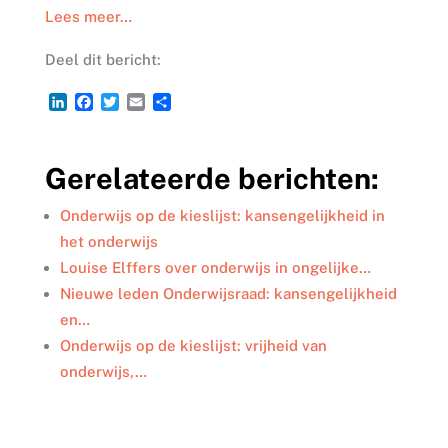
Lees meer…
Deel dit bericht:
L
F
T
E
D
i
a
w
m
e
n
c
i
a
l
k
e
t
i
e
Gerelateerde berichten:
e
b
t
l
n
d
o
e
I
o
r
Onderwijs op de kieslijst: kansengelijkheid in
n
k
het onderwijs
Louise Elffers over onderwijs in ongelijke…
Nieuwe leden Onderwijsraad: kansengelijkheid
en…
Onderwijs op de kieslijst: vrijheid van
onderwijs,…