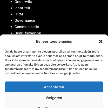
Onderwijs
Identiteit
HRM
Governance
Communicatie
Bedrijfsvoering
Belangenbehartiging
Beheer toestemming
Om de beste ervaringen te bieden, gebruiken wij technologieën zoals
Contact
cookies om informatie over je apparaat op te slaan en/of te raadplegen.
Door in te stemmen met deze technologieën kunnen wij gegevens zoals
surfgedrag of unieke ID's op deze site verwerken. Als je geen
Houttuinlaan 8
toestemming geeft of uw toestemming intrekt, kan dit een nadelige
invloed hebben op bepaalde functies en mogelijkheden.
3447 GM Woerden
(0348) 405 200
Accepteren
welkom@vosabb.nl
Weigeren
Privacy, disclaimer en copyright