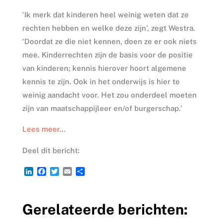
‘Ik merk dat kinderen heel weinig weten dat ze
rechten hebben en welke deze zijn’, zegt Westra.
‘Doordat ze die niet kennen, doen ze er ook niets
mee. Kinderrechten zijn de basis voor de positie
van kinderen; kennis hierover hoort algemene
kennis te zijn. Ook in het onderwijs is hier te
weinig aandacht voor. Het zou onderdeel moeten
zijn van maatschappijleer en/of burgerschap.’
Lees meer…
Deel dit bericht:
L
F
T
E
D
i
a
w
m
e
n
c
i
a
l
k
e
t
i
e
Gerelateerde berichten:
e
b
t
l
n
d
o
e