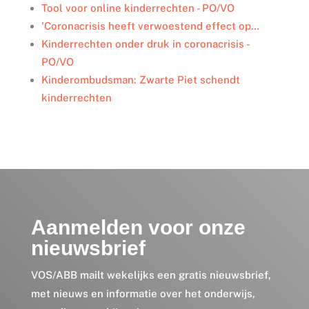
I
o
r
Tool voor online kinderrechten - PO/VO
n
k
'Coronacrisis heeft verwoestend effect op…
Kinderrechten onder druk in coronacrisis -
PO/VO
Kinderombudsman: Zwarte Piet schendt
kinderrechten
Aanmelden voor onze
nieuwsbrief
VOS/ABB mailt wekelijks een gratis nieuwsbrief,
met nieuws en informatie over het onderwijs,