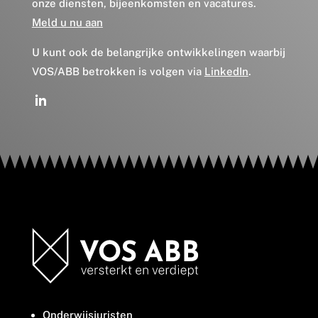
onze diensten, bijeenkomsten en vacatures.
Meld u nu aan
U kunt ook de belangrijke ontwikkelingen waarbij
VOS/ABB betrokken is volgen via
LinkedIn
.
Onderwijsjuristen