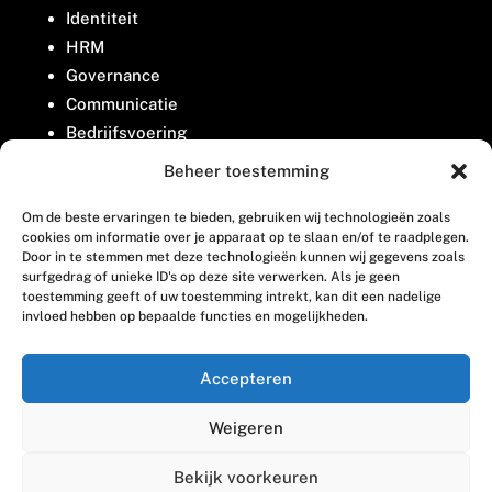
Identiteit
HRM
Governance
Communicatie
Bedrijfsvoering
Belangenbehartiging
Beheer toestemming
Om de beste ervaringen te bieden, gebruiken wij technologieën zoals
Contact
cookies om informatie over je apparaat op te slaan en/of te raadplegen.
Door in te stemmen met deze technologieën kunnen wij gegevens zoals
surfgedrag of unieke ID's op deze site verwerken. Als je geen
Houttuinlaan 8
toestemming geeft of uw toestemming intrekt, kan dit een nadelige
invloed hebben op bepaalde functies en mogelijkheden.
3447 GM Woerden
(0348) 405 200
Accepteren
welkom@vosabb.nl
Weigeren
Privacy, disclaimer en copyright
Bekijk voorkeuren