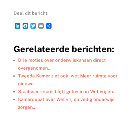
Deel dit bericht:
L
F
T
E
D
i
a
w
m
e
n
c
i
a
l
k
e
t
i
e
Gerelateerde berichten:
e
b
t
l
n
d
o
e
I
o
r
Drie moties over onderwijskansen direct
n
k
overgenomen…
Tweede Kamer ziet ook: wet Meer ruimte voor
nieuwe…
Staatssecretaris blijft geloven in Wet vrij en…
Kamerdebat over Wet vrij en veilig onderwijs:
zorgen…