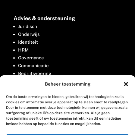
Advies & ondersteuning
Juridisch
Onderwijs
Identiteit
HRM
Governance
Communicatie
Bedrijfsvoering
Belangenbehartiging
Beheer toestemming
Om de beste ervaringen te bieden, gebruiken wij technologieën zoals
Contact
cookies om informatie over je apparaat op te slaan en/of te raadplegen.
Door in te stemmen met deze technologieën kunnen wij gegevens zoals
surfgedrag of unieke ID's op deze site verwerken. Als je geen
Houttuinlaan 8
toestemming geeft of uw toestemming intrekt, kan dit een nadelige
invloed hebben op bepaalde functies en mogelijkheden.
3447 GM Woerden