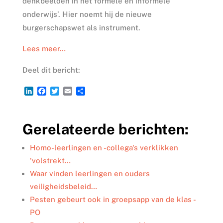
denkbeelden in het formele en informele
onderwijs’. Hier noemt hij de nieuwe
burgerschapswet als instrument.
Lees meer…
Deel dit bericht:
L
F
T
E
D
i
a
w
m
e
n
c
i
a
l
k
e
t
i
e
Gerelateerde berichten:
e
b
t
l
n
d
o
e
I
o
r
Homo-leerlingen en -collega's verklikken
n
k
'volstrekt…
Waar vinden leerlingen en ouders
veiligheidsbeleid…
Pesten gebeurt ook in groepsapp van de klas -
PO