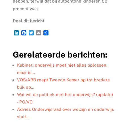
hebben, terwijl dat bij autochtone kinderen 88
procent was.
Deel dit bericht:
L
F
T
E
D
i
a
w
m
e
n
c
i
a
l
k
e
t
i
e
Gerelateerde berichten:
e
b
t
l
n
d
o
e
I
o
r
Kabinet: onderwijs moet niet alles oplossen,
n
k
maar is…
VOS/ABB roept Tweede Kamer op tot bredere
blik op…
Wat wil de politiek met het onderwijs? (update)
- PO/VO
Advies Onderwijsraad over welzijn en onderwijs
sluit…