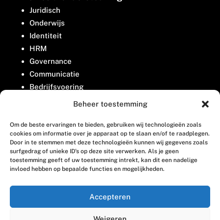
Juridisch
Onderwijs
Identiteit
HRM
Governance
Communicatie
Bedrijfsvoering
Belangenbehartiging
Beheer toestemming
Om de beste ervaringen te bieden, gebruiken wij technologieën zoals
Contact
cookies om informatie over je apparaat op te slaan en/of te raadplegen.
Door in te stemmen met deze technologieën kunnen wij gegevens zoals
surfgedrag of unieke ID's op deze site verwerken. Als je geen
Houttuinlaan 8
toestemming geeft of uw toestemming intrekt, kan dit een nadelige
invloed hebben op bepaalde functies en mogelijkheden.
3447 GM Woerden
(0348) 405 200
Accepteren
welkom@vosabb.nl
Weigeren