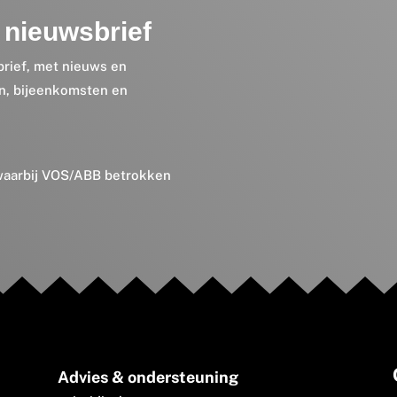
nieuwsbrief
brief, met nieuws en
en, bijeenkomsten en
 waarbij VOS/ABB betrokken
Advies & ondersteuning