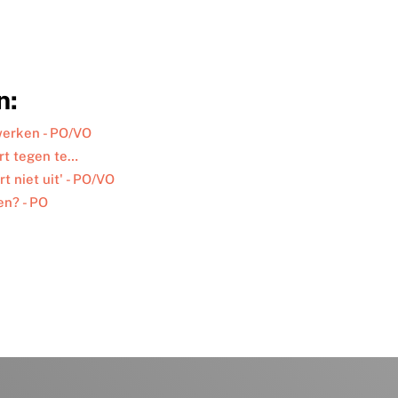
n:
werken - PO/VO
rt tegen te…
t niet uit' - PO/VO
en? - PO