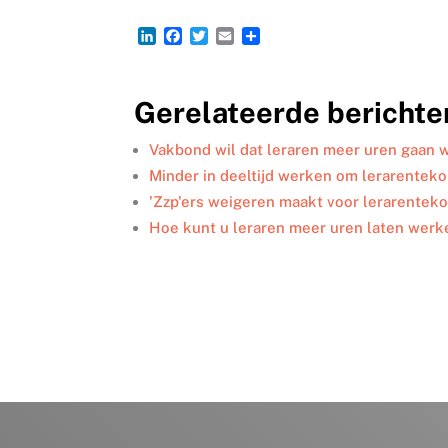
L
F
T
E
D
i
a
w
m
e
n
c
i
a
l
k
e
t
i
e
Gerelateerde berichte
e
b
t
l
n
d
o
e
I
o
r
Vakbond wil dat leraren meer uren gaan 
n
k
Minder in deeltijd werken om lerarenteko
'Zzp'ers weigeren maakt voor lerarentekor
Hoe kunt u leraren meer uren laten werk