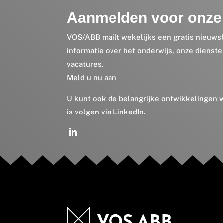
Aanmelden voor onze 
VOS/ABB mailt wekelijks een gratis nieuws
informatie over het onderwijs, onze dienst
vacatures.
Meld u nu aan
U kunt ook de belangrijke ontwikkelingen
is volgen via
LinkedIn
.