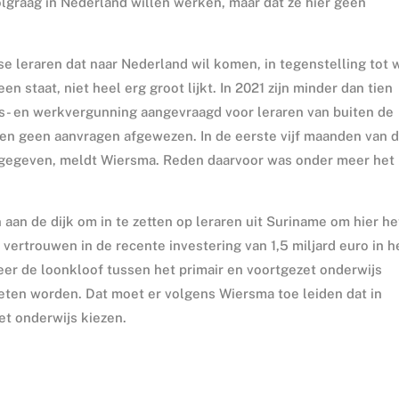
lgraag in Nederland willen werken, maar dat ze hier geen
e leraren dat naar Nederland wil komen, in tegenstelling tot 
 staat, niet heel erg groot lijkt. In 2021 zijn minder dan tien
s- en werkvergunning aangevraagd voor leraren van buiten de
oen geen aanvragen afgewezen. In de eerste vijf maanden van d
 afgegeven, meldt Wiersma. Reden daarvoor was onder meer het
aan de dijk om in te zetten op leraren uit Suriname om hier he
 vertrouwen in de recente investering van 1,5 miljard euro in h
r de loonkloof tussen het primair en voortgezet onderwijs
ten worden. Dat moet er volgens Wiersma toe leiden dat in
t onderwijs kiezen.