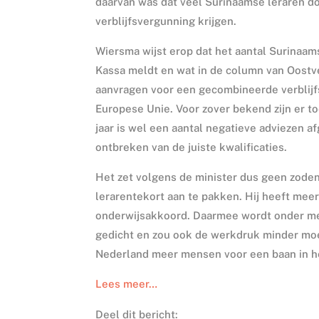
daarvan was dat veel Surinaamse leraren do
verblijfsvergunning krijgen.
Wiersma wijst erop dat het aantal Surinaams
Kassa meldt en wat in de column van Oostveen
aanvragen voor een gecombineerde verblijf
Europese Unie. Voor zover bekend zijn er t
jaar is wel een aantal negatieve adviezen
ontbreken van de juiste kwalificaties.
Het zet volgens de minister dus geen zoden 
lerarentekort aan te pakken. Hij heeft meer
onderwijsakkoord. Daarmee wordt onder mee
gedicht en zou ook de werkdruk minder moe
Nederland meer mensen voor een baan in he
Lees meer…
Deel dit bericht: