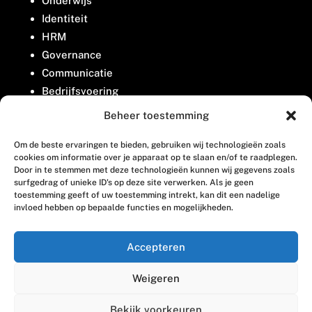
Onderwijs
Identiteit
HRM
Governance
Communicatie
Bedrijfsvoering
Belangenbehartiging
Beheer toestemming
Om de beste ervaringen te bieden, gebruiken wij technologieën zoals
Contact
cookies om informatie over je apparaat op te slaan en/of te raadplegen.
Door in te stemmen met deze technologieën kunnen wij gegevens zoals
surfgedrag of unieke ID's op deze site verwerken. Als je geen
Houttuinlaan 8
toestemming geeft of uw toestemming intrekt, kan dit een nadelige
invloed hebben op bepaalde functies en mogelijkheden.
3447 GM Woerden
(0348) 405 200
Accepteren
welkom@vosabb.nl
Weigeren
Privacy, disclaimer en copyright
Bekijk voorkeuren