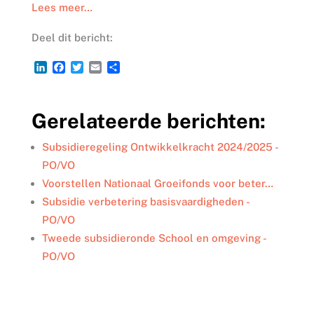
Lees meer…
Deel dit bericht:
L
F
T
E
D
i
a
w
m
e
n
c
i
a
l
k
e
t
i
e
Gerelateerde berichten:
e
b
t
l
n
d
o
e
I
o
r
Subsidieregeling Ontwikkelkracht 2024/2025 -
n
k
PO/VO
Voorstellen Nationaal Groeifonds voor beter…
Subsidie verbetering basisvaardigheden -
PO/VO
Tweede subsidieronde School en omgeving -
PO/VO