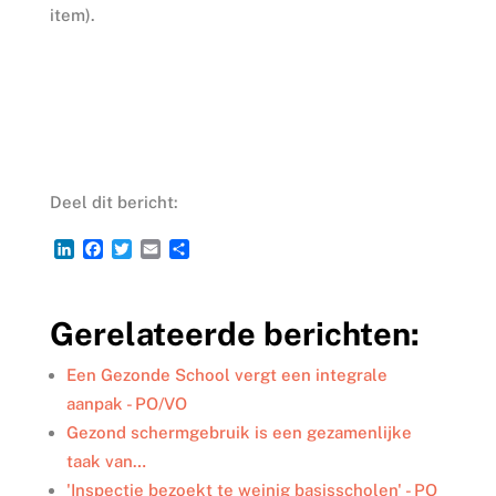
item).
Deel dit bericht:
L
F
T
E
D
i
a
w
m
e
n
c
i
a
l
k
e
t
i
e
Gerelateerde berichten:
e
b
t
l
n
d
o
e
I
o
r
Een Gezonde School vergt een integrale
n
k
aanpak - PO/VO
Gezond schermgebruik is een gezamenlijke
taak van…
'Inspectie bezoekt te weinig basisscholen' - PO