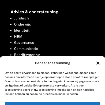
Advies & ondersteuning
Juridisch
Onderwijs
Identiteit
HRM
Governance
Communicatie
Bedrijfsvoering
Belangenbehartiging
Beheer toestemming
Om de beste ervaringen te bieden, gebruiken wij technologieën zoals
Contact
cookies om informatie over je apparaat op te slaan en/of te raadplegen.
Door in te stemmen met deze technologieën kunnen wij gegevens zoals
surfgedrag of unieke ID's op deze site verwerken. Als je geen
Houttuinlaan 8
toestemming geeft of uw toestemming intrekt, kan dit een nadelige
invloed hebben op bepaalde functies en mogelijkheden.
3447 GM Woerden