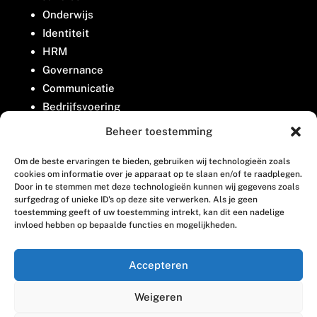
Onderwijs
Identiteit
HRM
Governance
Communicatie
Bedrijfsvoering
Belangenbehartiging
Beheer toestemming
Om de beste ervaringen te bieden, gebruiken wij technologieën zoals
Contact
cookies om informatie over je apparaat op te slaan en/of te raadplegen.
Door in te stemmen met deze technologieën kunnen wij gegevens zoals
surfgedrag of unieke ID's op deze site verwerken. Als je geen
Houttuinlaan 8
toestemming geeft of uw toestemming intrekt, kan dit een nadelige
invloed hebben op bepaalde functies en mogelijkheden.
3447 GM Woerden
(0348) 405 200
Accepteren
welkom@vosabb.nl
Weigeren
Privacy, disclaimer en copyright