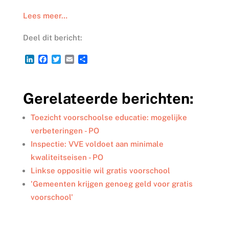
Lees meer…
Deel dit bericht:
L
F
T
E
D
i
a
w
m
e
n
c
i
a
l
k
e
t
i
e
Gerelateerde berichten:
e
b
t
l
n
d
o
e
I
o
r
Toezicht voorschoolse educatie: mogelijke
n
k
verbeteringen - PO
Inspectie: VVE voldoet aan minimale
kwaliteitseisen - PO
Linkse oppositie wil gratis voorschool
'Gemeenten krijgen genoeg geld voor gratis
voorschool'