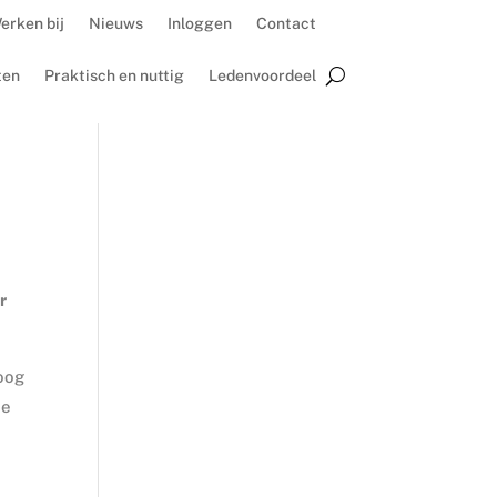
erken bij
Nieuws
Inloggen
Contact
ten
Praktisch en nuttig
Ledenvoordeel
r
oog
de