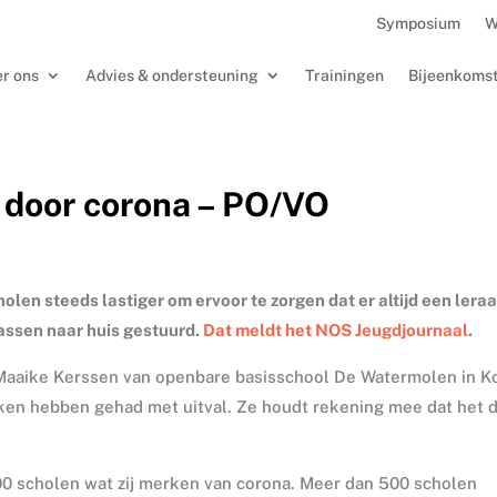
Symposium
W
r ons
Advies & ondersteuning
Trainingen
Bijeenkoms
 door corona – PO/VO
olen steeds lastiger om ervoor te zorgen dat er altijd een leraa
lassen naar huis gestuurd.
Dat meldt het NOS Jeugdjournaal
.
r Maaike Kerssen van openbare basisschool De Watermolen in K
aken hebben gehad met uitval. Ze houdt rekening mee dat het 
0 scholen wat zij merken van corona. Meer dan 500 scholen