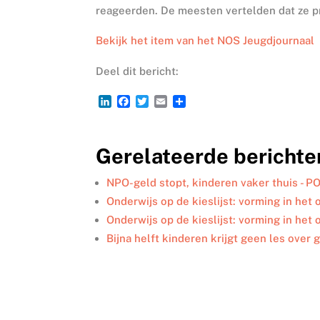
reageerden. De meesten vertelden dat ze 
Bekijk het item van het NOS Jeugdjournaal
Deel dit bericht:
L
F
T
E
D
i
a
w
m
e
n
c
i
a
l
k
e
t
i
e
Gerelateerde berichte
e
b
t
l
n
d
o
e
I
o
r
NPO-geld stopt, kinderen vaker thuis - P
n
k
Onderwijs op de kieslijst: vorming in het
Onderwijs op de kieslijst: vorming in het
Bijna helft kinderen krijgt geen les over