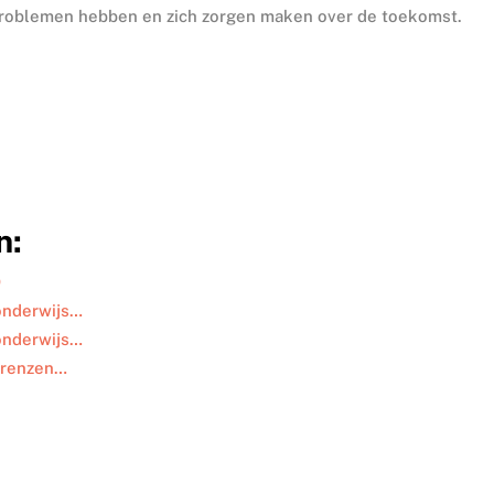
problemen hebben en zich zorgen maken over de toekomst.
n:
O
 onderwijs…
 onderwijs…
 grenzen…