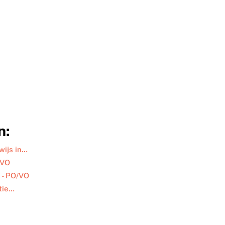
n:
wijs in…
/VO
 - PO/VO
tie…