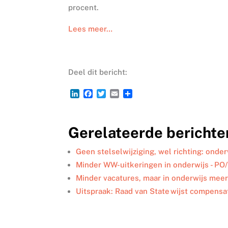
procent.
Lees meer…
Deel dit bericht:
L
F
T
E
D
i
a
w
m
e
n
c
i
a
l
k
e
t
i
e
Gerelateerde berichte
e
b
t
l
n
d
o
e
I
o
r
Geen stelselwijziging, wel richting: onder
n
k
Minder WW-uitkeringen in onderwijs - PO
Minder vacatures, maar in onderwijs meer
Uitspraak: Raad van State wijst compensa