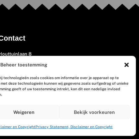
Contact
Houttuinlaan 8
3447 GM Woerden
Beheer toestemming
(0348) 405 200
ij technologieën zoals cookies om informatie over je apparaat op te
welkom@vosabb.nl
n met deze technologieën kunnen wij gegevens zoals surfgedrag of unieke
emming geeft of uw toestemming intrekt, kan dit een nadelige invloed
n.
Privacy, disclaimer en copyright
Weigeren
Bekijk voorkeuren
claimer en Copyright
Privacy Statement, Disclaimer en Copyright