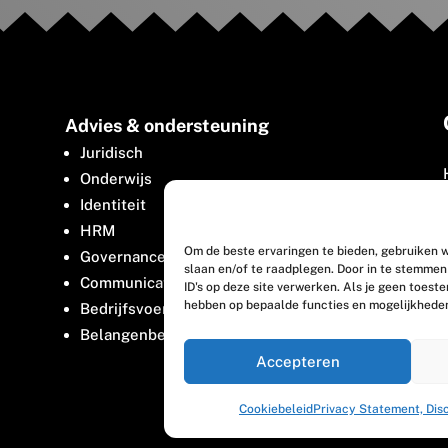
Advies & ondersteuning
Juridisch
Onderwijs
Identiteit
HRM
Om de beste ervaringen te bieden, gebruiken w
Governance
slaan en/of te raadplegen. Door in te stemme
Communicatie
ID's op deze site verwerken. Als je geen toest
hebben op bepaalde functies en mogelijkhede
Bedrijfsvoering
Belangenbehartiging
Accepteren
Cookiebeleid
Privacy Statement, Dis