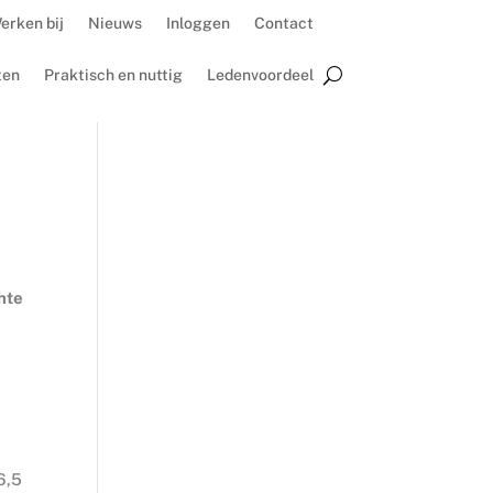
erken bij
Nieuws
Inloggen
Contact
ten
Praktisch en nuttig
Ledenvoordeel
chte
6,5