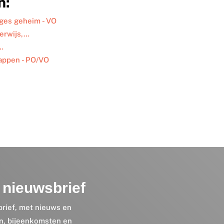
n:
ges geheim - VO
derwijs,…
e…
tappen - PO/VO
nieuwsbrief
brief, met nieuws en
en, bijeenkomsten en