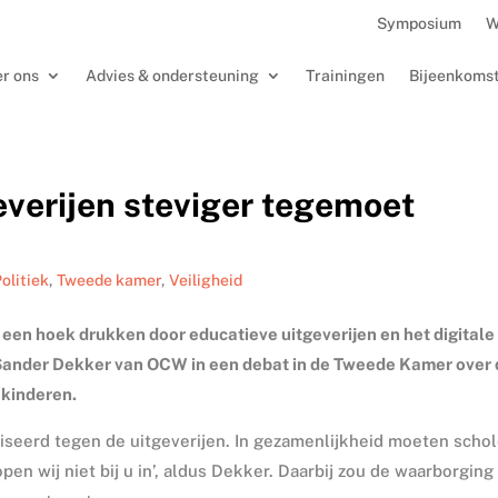
Symposium
W
r ons
Advies & ondersteuning
Trainingen
Bijeenkoms
everijen steviger tegemoet
olitiek
,
Tweede kamer
,
Veiligheid
 een hoek drukken door educatieve uitgeverijen en het digitale
s Sander Dekker van OCW in een debat in de Tweede Kamer over
 kinderen.
seerd tegen de uitgeverijen. In gezamenlijkheid moeten scho
 wij niet bij u in’, aldus Dekker. Daarbij zou de waarborging