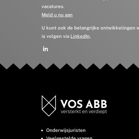
vacatures.
Meld u nu aan
U kunt ook de belangrijke ontwikkelingen
is volgen via
LinkedIn
.
Onderwijsjuristen
Veelgestelde vragen