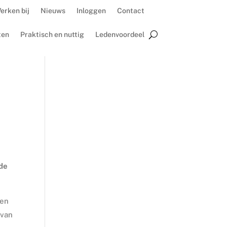
erken bij
Nieuws
Inloggen
Contact
ten
Praktisch en nuttig
Ledenvoordeel
 de
len
 van