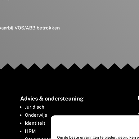
 waarbij VOS/ABB betrokken
Advies & ondersteuning
Juridisch
Onderwijs
Identiteit
HRM
Om de beste ervaringen te bieden, gebruiken w