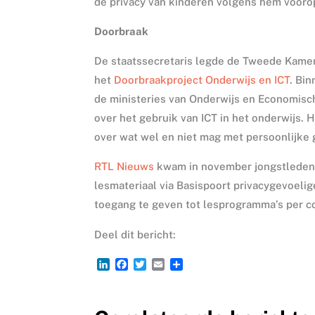
de privacy van kinderen volgens hem vooro
Doorbraak
De staatssecretaris legde de Tweede Kamer 
het
Doorbraakproject Onderwijs en ICT
. Bi
de ministeries van Onderwijs en Economisc
over het gebruik van ICT in het onderwijs. 
over wat wel en niet mag met persoonlijke
RTL Nieuws
kwam in november jongstleden m
lesmateriaal via Basispoort privacygevoeli
toegang te geven tot lesprogramma’s per co
Deel dit bericht:
L
F
T
E
D
i
a
w
m
e
n
c
i
a
l
k
e
t
i
e
e
b
t
l
n