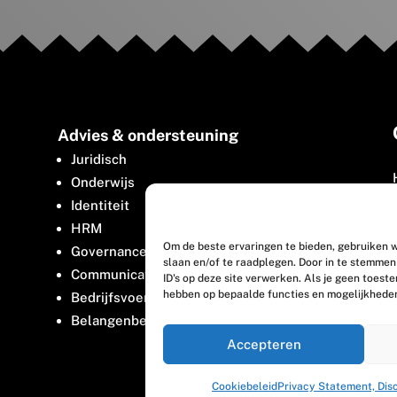
Advies & ondersteuning
Juridisch
Onderwijs
Identiteit
HRM
Om de beste ervaringen te bieden, gebruiken w
Governance
slaan en/of te raadplegen. Door in te stemme
Communicatie
ID's op deze site verwerken. Als je geen toest
hebben op bepaalde functies en mogelijkhede
Bedrijfsvoering
Belangenbehartiging
Accepteren
Cookiebeleid
Privacy Statement, Dis