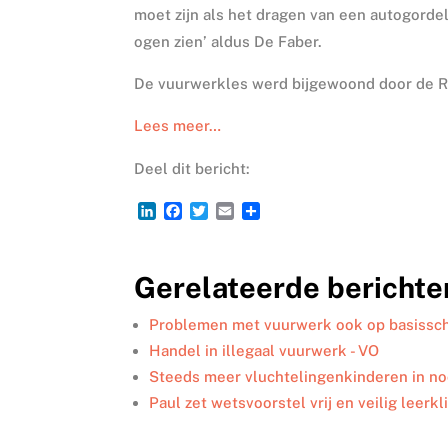
moet zijn als het dragen van een autogordel.
ogen zien’ aldus De Faber.
De vuurwerkles werd bijgewoond door de 
Lees meer…
Deel dit bericht:
L
F
T
E
D
i
a
w
m
e
n
c
i
a
l
k
e
t
i
e
Gerelateerde berichte
e
b
t
l
n
d
o
e
I
o
r
Problemen met vuurwerk ook op basissch
n
k
Handel in illegaal vuurwerk - VO
Steeds meer vluchtelingenkinderen in n
Paul zet wetsvoorstel vrij en veilig leerk