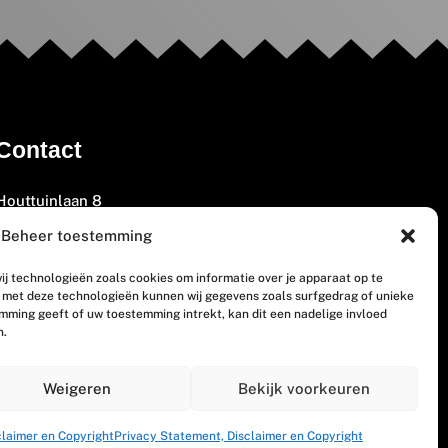
Contact
Houttuinlaan 8
3447 GM Woerden
Beheer toestemming
(0348) 405 200
ij technologieën zoals cookies om informatie over je apparaat op te
welkom@vosabb.nl
n met deze technologieën kunnen wij gegevens zoals surfgedrag of unieke
emming geeft of uw toestemming intrekt, kan dit een nadelige invloed
n.
Privacy, disclaimer en copyright
Weigeren
Bekijk voorkeuren
claimer en Copyright
Privacy Statement, Disclaimer en Copyright