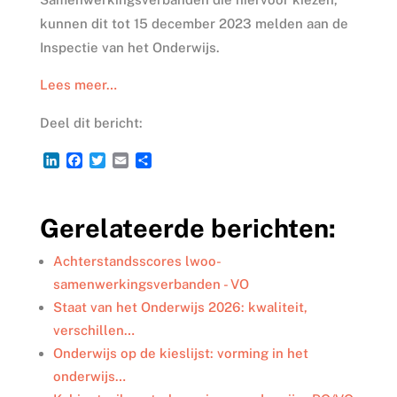
kunnen dit tot 15 december 2023 melden aan de
Inspectie van het Onderwijs.
Lees meer…
Deel dit bericht:
L
F
T
E
D
i
a
w
m
e
n
c
i
a
l
k
e
t
i
e
Gerelateerde berichten:
e
b
t
l
n
d
o
e
I
o
r
Achterstandsscores lwoo-
n
k
samenwerkingsverbanden - VO
Staat van het Onderwijs 2026: kwaliteit,
verschillen…
Onderwijs op de kieslijst: vorming in het
onderwijs…