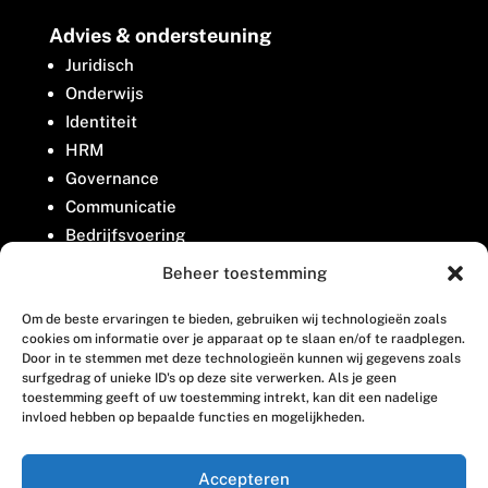
Advies & ondersteuning
Juridisch
Onderwijs
Identiteit
HRM
Governance
Communicatie
Bedrijfsvoering
Belangenbehartiging
Beheer toestemming
Om de beste ervaringen te bieden, gebruiken wij technologieën zoals
Contact
cookies om informatie over je apparaat op te slaan en/of te raadplegen.
Door in te stemmen met deze technologieën kunnen wij gegevens zoals
surfgedrag of unieke ID's op deze site verwerken. Als je geen
Houttuinlaan 8
toestemming geeft of uw toestemming intrekt, kan dit een nadelige
invloed hebben op bepaalde functies en mogelijkheden.
3447 GM Woerden
(0348) 405 200
Accepteren