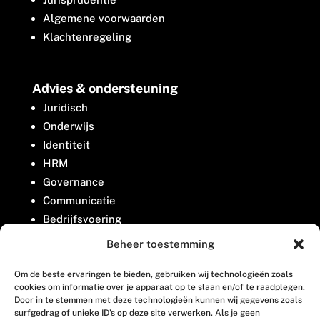
Algemene voorwaarden
Klachtenregeling
Advies & ondersteuning
Juridisch
Onderwijs
Identiteit
HRM
Governance
Communicatie
Bedrijfsvoering
Belangenbehartiging
Beheer toestemming
Om de beste ervaringen te bieden, gebruiken wij technologieën zoals
Contact
cookies om informatie over je apparaat op te slaan en/of te raadplegen.
Door in te stemmen met deze technologieën kunnen wij gegevens zoals
surfgedrag of unieke ID's op deze site verwerken. Als je geen