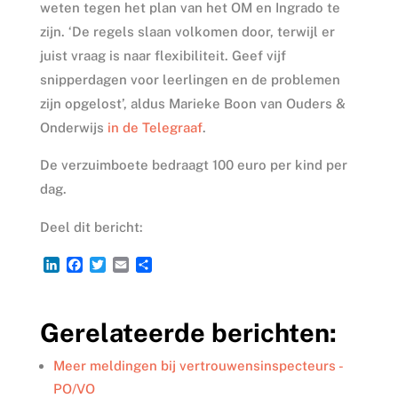
weten tegen het plan van het OM en Ingrado te
zijn. ‘De regels slaan volkomen door, terwijl er
juist vraag is naar flexibiliteit. Geef vijf
snipperdagen voor leerlingen en de problemen
zijn opgelost’, aldus Marieke Boon van Ouders &
Onderwijs
in de Telegraaf
.
De verzuimboete bedraagt 100 euro per kind per
dag.
Deel dit bericht:
L
F
T
E
D
i
a
w
m
e
n
c
i
a
l
k
e
t
i
e
Gerelateerde berichten:
e
b
t
l
n
d
o
e
I
o
r
Meer meldingen bij vertrouwensinspecteurs -
n
k
PO/VO