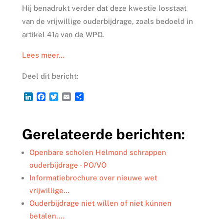
Hij benadrukt verder dat deze kwestie losstaat
van de vrijwillige ouderbijdrage, zoals bedoeld in
artikel 41a van de WPO.
Lees meer…
Deel dit bericht:
L
F
T
E
D
i
a
w
m
e
n
c
i
a
l
k
e
t
i
e
Gerelateerde berichten:
e
b
t
l
n
d
o
e
I
o
r
Openbare scholen Helmond schrappen
n
k
ouderbijdrage - PO/VO
Informatiebrochure over nieuwe wet
vrijwillige…
Ouderbijdrage niet wíllen of niet kúnnen
betalen,…