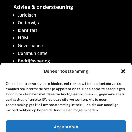
Advies & ondersteuning
Juridisch
Onderwijs
Identiteit
HRM
Governance
Communicatie
Bedrijfsvoering
Belangenbehartiging
Beheer toestemming
Om de beste ervaringen te bieden, gebruiken wij technologieën zoals
Contact
cookies om informatie over je apparaat op te slaan en/of te raadplegen.
Door in te stemmen met deze technologieën kunnen wij gegevens zoals
surfgedrag of unieke ID's op deze site verwerken. Als je geen
Houttuinlaan 8
toestemming geeft of uw toestemming intrekt, kan dit een nadelige
invloed hebben op bepaalde functies en mogelijkheden.
3447 GM Woerden
(0348) 405 200
Accepteren