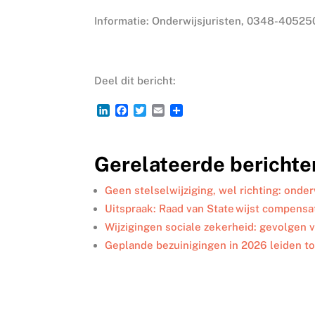
Informatie: Onderwijsjuristen, 0348-405250
Deel dit bericht:
L
F
T
E
D
i
a
w
m
e
n
c
i
a
l
k
e
t
i
e
Gerelateerde berichte
e
b
t
l
n
d
o
e
I
o
r
Geen stelselwijziging, wel richting: onder
n
k
Uitspraak: Raad van State wijst compensa
Wijzigingen sociale zekerheid: gevolgen 
Geplande bezuinigingen in 2026 leiden t