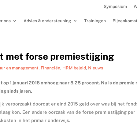
Symposium
W
r ons
Advies & ondersteuning
Trainingen
Bijeenkoms
t met forse premiestijging
uur en management
,
Financiën
,
HRM beleid
,
Nieuws
at op 1 januari 2018 omhoog naar 5,25 procent. Nu is de premie
ing sinds jaren.
jk veroorzaakt doordat er eind 2015 geld over was bij het fond
mlaag kon. Een andere oorzaak van de forse premiestijging per 
skosten in het primair onderwijs.