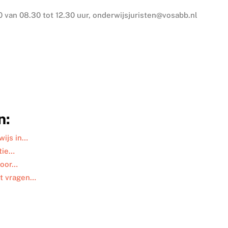
 van 08.30 tot 12.30 uur, onderwijsjuristen@vosabb.nl
n:
wijs in…
tie…
voor…
ot vragen…