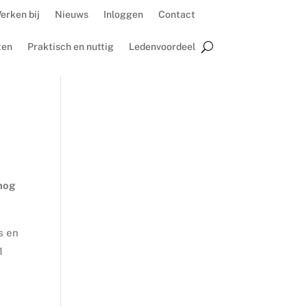
erken bij
Nieuws
Inloggen
Contact
ten
Praktisch en nuttig
Ledenvoordeel
 nog
s en
1