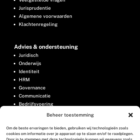
Jurisprudentie
Algemene voorwaarden
Klachtenregeling
Advies & ondersteuning
Juridisch
Onderwijs
Identiteit
HRM
Governance
Communicatie
Bedrijfsvoering
Belangenbehartiging
Beheer toestemming
Om de beste ervaringen te bieden, gebruiken wij technologieën zoals
Contact
cookies om informatie over je apparaat op te slaan en/of te raadplegen.
Door in te stemmen met deze technologieën kunnen wij gegevens zoals