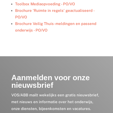
n
k
Toolbox Mediaopvoeding - PO/VO
Brochure 'Ruimte in regels' geactualiseerd -
PO/VO
Brochure Veilig Thuis-meldingen en passend
onderwijs - PO/VO
Aanmelden voor onze
nieuwsbrief
VOS/ABB mailt wekelijks een gratis nieuwsbrief,
met nieuws en informatie over het onderwijs,
onze diensten, bijeenkomsten en vacatures.