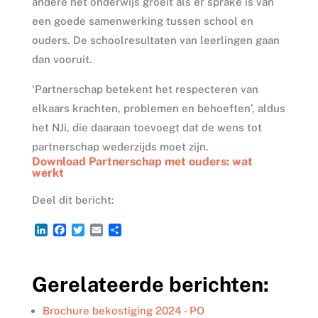
andere het onderwijs groeit als er sprake is van
een goede samenwerking tussen school en
ouders. De schoolresultaten van leerlingen gaan
dan vooruit.
‘Partnerschap betekent het respecteren van
elkaars krachten, problemen en behoeften’, aldus
het NJi, die daaraan toevoegt dat de wens tot
partnerschap wederzijds moet zijn.
Download Partnerschap met ouders: wat
werkt
Deel dit bericht:
L
F
T
E
D
i
a
w
m
e
n
c
i
a
l
k
e
t
i
e
Gerelateerde berichten:
e
b
t
l
n
d
o
e
I
o
r
Brochure bekostiging 2024 - PO