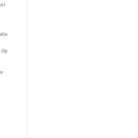
het
alle
. Op
ze