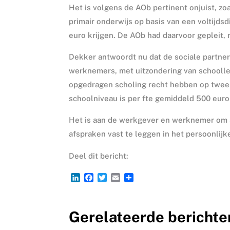
Het is volgens de AOb pertinent onjuist, zo
primair onderwijs op basis van een voltijds
euro krijgen. De AOb had daarvoor gepleit,
Dekker antwoordt nu dat de sociale partner
werknemers, met uitzondering van schoollei
opgedragen scholing recht hebben op twee
schoolniveau is per fte gemiddeld 500 euro 
Het is aan de werkgever en werknemer om 
afspraken vast te leggen in het persoonlij
Deel dit bericht:
L
F
T
E
D
i
a
w
m
e
n
c
i
a
l
k
e
t
i
e
Gerelateerde berichte
e
b
t
l
n
d
o
e