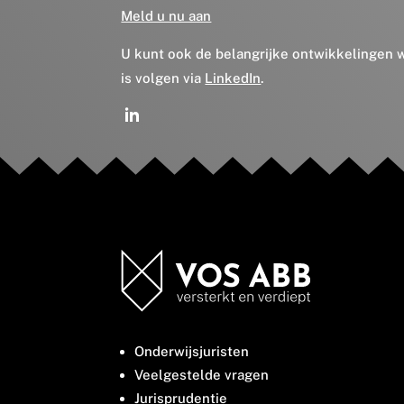
Meld u nu aan
U kunt ook de belangrijke ontwikkelingen
is volgen via
LinkedIn
.
Onderwijsjuristen
Veelgestelde vragen
Jurisprudentie