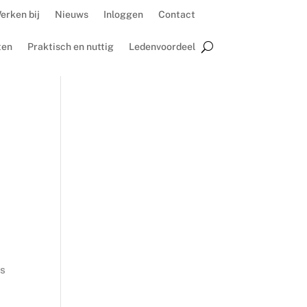
erken bij
Nieuws
Inloggen
Contact
ten
Praktisch en nuttig
Ledenvoordeel
is