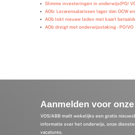
I
o
r
Slimme investeringen in onderwijs(PO/ V
n
k
AOb: Lerarensalarissen lager dan OCW e
AOb lokt nieuwe leden met kaart betaald
AOb dreigt met onderwijsstaking - PO/VO
Aanmelden voor onze 
VOS/ABB mailt wekelijks een gratis nieuws
informatie over het onderwijs, onze dienst
vacatures.