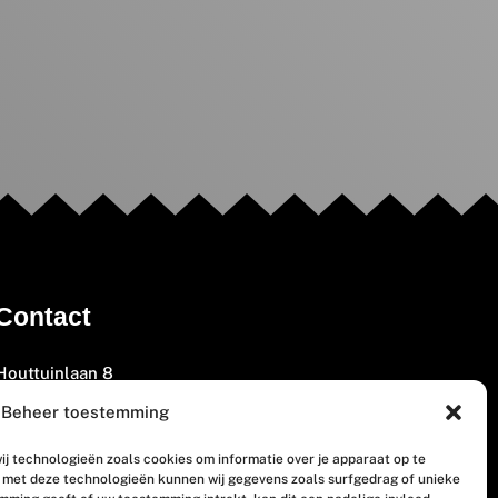
Contact
Houttuinlaan 8
3447 GM Woerden
Beheer toestemming
(0348) 405 200
ij technologieën zoals cookies om informatie over je apparaat op te
welkom@vosabb.nl
n met deze technologieën kunnen wij gegevens zoals surfgedrag of unieke