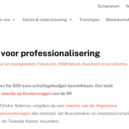
Symposium
W
r ons
Advies & ondersteuning
Trainingen
Bijeenkoms
 voor professionalisering
uur en management
,
Financiën
,
HRM beleid
,
Kwaliteit en excellentie
,
 per fte 500 euro scholingsbudget beschikbaar. Dat stelt
n
reactie op Kamervragen
van de SP.
 Tjitske Siderius volgden op een
reactie van de Algemene
jsinvesteringen
die minister Jet Bussemaker en staatssecretar
r de Tweede Kamer stuurden.