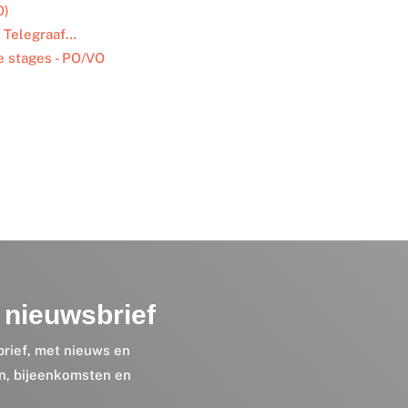
O)
n Telegraaf…
e stages - PO/VO
nieuwsbrief
brief, met nieuws en
en, bijeenkomsten en