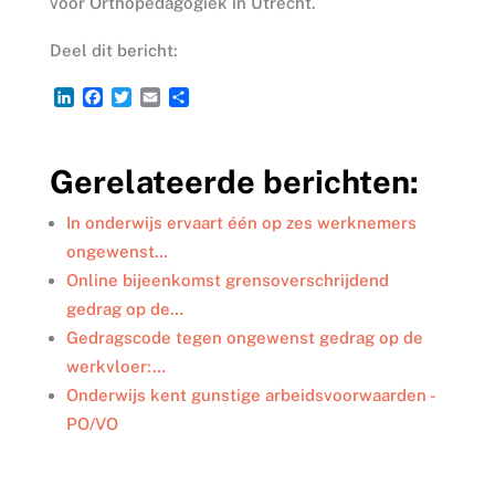
voor Orthopedagogiek in Utrecht.
Deel dit bericht:
L
F
T
E
D
i
a
w
m
e
n
c
i
a
l
k
e
t
i
e
Gerelateerde berichten:
e
b
t
l
n
d
o
e
I
o
r
In onderwijs ervaart één op zes werknemers
n
k
ongewenst…
Online bijeenkomst grensoverschrijdend
gedrag op de…
Gedragscode tegen ongewenst gedrag op de
werkvloer:…
Onderwijs kent gunstige arbeidsvoorwaarden -
PO/VO