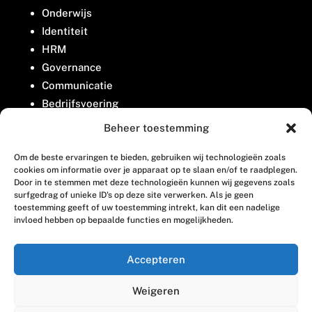
Onderwijs
Identiteit
HRM
Governance
Communicatie
Bedrijfsvoering
Belangenbehartiging
Beheer toestemming
Om de beste ervaringen te bieden, gebruiken wij technologieën zoals
Contact
cookies om informatie over je apparaat op te slaan en/of te raadplegen.
Door in te stemmen met deze technologieën kunnen wij gegevens zoals
surfgedrag of unieke ID's op deze site verwerken. Als je geen
Houttuinlaan 8
toestemming geeft of uw toestemming intrekt, kan dit een nadelige
invloed hebben op bepaalde functies en mogelijkheden.
3447 GM Woerden
(0348) 405 200
Accepteren
welkom@vosabb.nl
Weigeren
Privacy, disclaimer en copyright