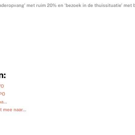
nderopvang’ met ruim 20% en ‘bezoek in de thuissituatie’ met b
n:
VO
 PO
 na…
et mee naar…