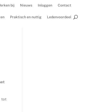
erken bij
Nieuws
Inloggen
Contact
ten
Praktisch en nuttig
Ledenvoordeel
het
 tot