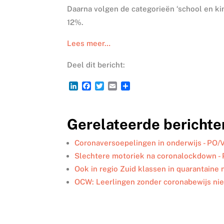
Daarna volgen de categorieën ‘school en ki
12%.
Lees meer…
Deel dit bericht:
L
F
T
E
D
i
a
w
m
e
n
c
i
a
l
k
e
t
i
e
Gerelateerde berichte
e
b
t
l
n
d
o
e
I
o
r
Coronaversoepelingen in onderwijs - PO/
n
k
Slechtere motoriek na coronalockdown -
Ook in regio Zuid klassen in quarantaine
OCW: Leerlingen zonder coronabewijs ni