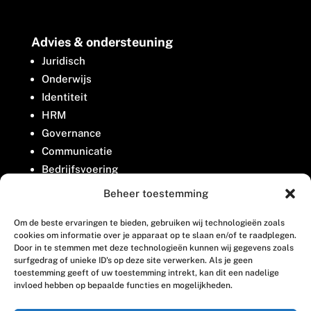
Advies & ondersteuning
Juridisch
Onderwijs
Identiteit
HRM
Governance
Communicatie
Bedrijfsvoering
Belangenbehartiging
Beheer toestemming
Om de beste ervaringen te bieden, gebruiken wij technologieën zoals
Contact
cookies om informatie over je apparaat op te slaan en/of te raadplegen.
Door in te stemmen met deze technologieën kunnen wij gegevens zoals
surfgedrag of unieke ID's op deze site verwerken. Als je geen
Houttuinlaan 8
toestemming geeft of uw toestemming intrekt, kan dit een nadelige
invloed hebben op bepaalde functies en mogelijkheden.
3447 GM Woerden