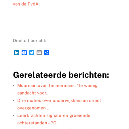
van de PvdA.
Deel dit bericht:
L
F
T
E
D
i
a
w
m
e
n
c
i
a
l
k
e
t
i
e
Gerelateerde berichten:
e
b
t
l
n
d
o
e
I
o
r
Moorman over Timmermans: 'Te weinig
n
k
aandacht voor…
Drie moties over onderwijskansen direct
overgenomen…
Leerkrachten signaleren groeiende
achterstanden - PO