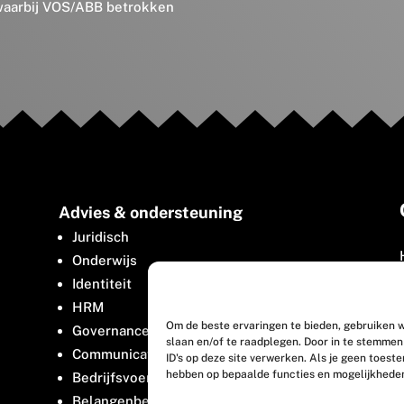
 waarbij VOS/ABB betrokken
Advies & ondersteuning
Juridisch
Onderwijs
Identiteit
HRM
Om de beste ervaringen te bieden, gebruiken w
Governance
slaan en/of te raadplegen. Door in te stemme
Communicatie
ID's op deze site verwerken. Als je geen toest
hebben op bepaalde functies en mogelijkhede
Bedrijfsvoering
Belangenbehartiging