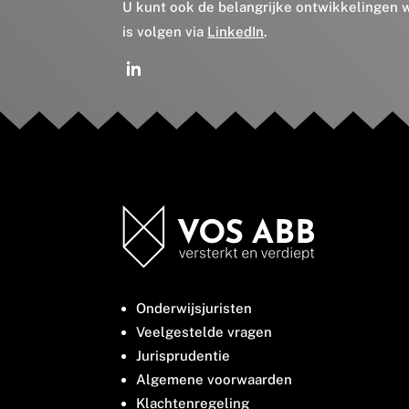
U kunt ook de belangrijke ontwikkelingen
is volgen via
LinkedIn
.
Onderwijsjuristen
Veelgestelde vragen
Jurisprudentie
Algemene voorwaarden
Klachtenregeling