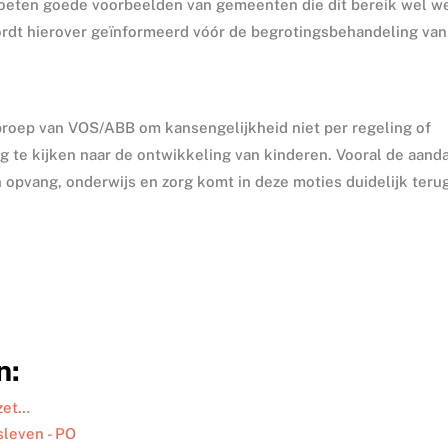
eten goede voorbeelden van gemeenten die dit bereik wel w
rdt hierover geïnformeerd vóór de begrotingsbehandeling van
proep van VOS/ABB om kansengelijkheid niet per regeling of
 te kijken naar de ontwikkeling van kinderen. Vooral de aand
 opvang, onderwijs en zorg komt in deze moties duidelijk teru
n:
 zet…
sleven - PO