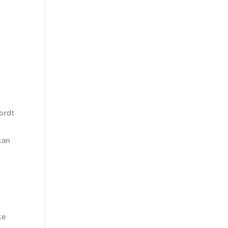
ordt
kan
ke