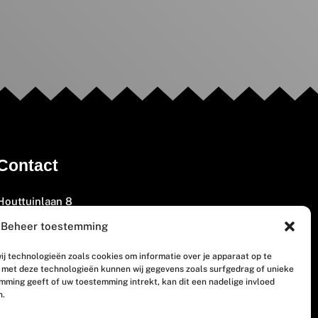
Contact
Houttuinlaan 8
3447 GM Woerden
Beheer toestemming
(0348) 405 200
ij technologieën zoals cookies om informatie over je apparaat op te
welkom@vosabb.nl
n met deze technologieën kunnen wij gegevens zoals surfgedrag of unieke
emming geeft of uw toestemming intrekt, kan dit een nadelige invloed
n.
Privacy, disclaimer en copyright