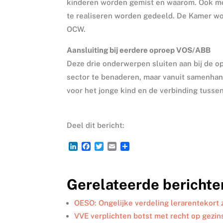
kinderen worden gemist en waarom. Ook mo
te realiseren worden gedeeld. De Kamer wo
OCW.
Aansluiting bij eerdere oproep VOS/ABB
Deze drie onderwerpen sluiten aan bij de o
sector te benaderen, maar vanuit samenhang
voor het jonge kind en de verbinding tussen
Deel dit bericht:
L
F
T
E
D
i
a
w
m
e
n
c
i
a
l
k
e
t
i
e
Gerelateerde berichte
e
b
t
l
n
d
o
e
I
o
r
OESO: Ongelijke verdeling lerarentekort
n
k
VVE verplichten botst met recht op gezin