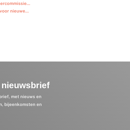
amercommissie…
 voor nieuwe…
nieuwsbrief
brief, met nieuws en
en, bijeenkomsten en