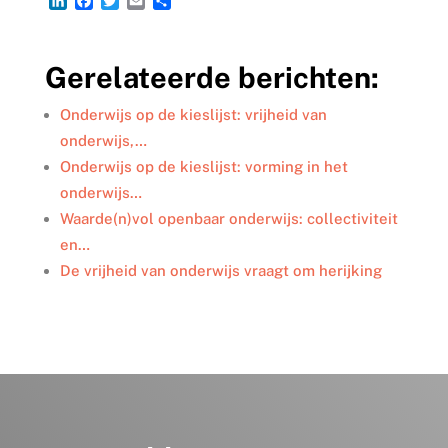
L
F
T
E
D
i
a
w
m
e
n
c
i
a
l
k
e
t
i
e
Gerelateerde berichten:
e
b
t
l
n
d
o
e
I
o
r
Onderwijs op de kieslijst: vrijheid van
n
k
onderwijs,…
Onderwijs op de kieslijst: vorming in het
onderwijs…
Waarde(n)vol openbaar onderwijs: collectiviteit
en…
De vrijheid van onderwijs vraagt om herijking