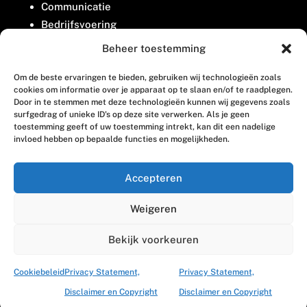
Communicatie
Bedrijfsvoering
Belangenbehartiging
Beheer toestemming
Om de beste ervaringen te bieden, gebruiken wij technologieën zoals
Contact
cookies om informatie over je apparaat op te slaan en/of te raadplegen.
Door in te stemmen met deze technologieën kunnen wij gegevens zoals
surfgedrag of unieke ID's op deze site verwerken. Als je geen
Houttuinlaan 8
toestemming geeft of uw toestemming intrekt, kan dit een nadelige
invloed hebben op bepaalde functies en mogelijkheden.
3447 GM Woerden
(0348) 405 200
Accepteren
welkom@vosabb.nl
Weigeren
Privacy, disclaimer en copyright
Bekijk voorkeuren
Cookiebeleid
Privacy Statement,
Privacy Statement,
Disclaimer en Copyright
Disclaimer en Copyright