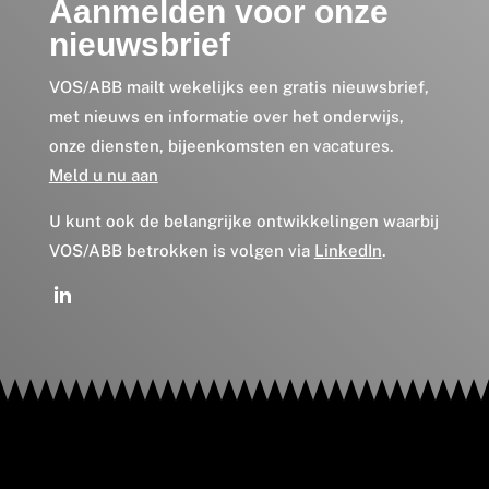
Aanmelden voor onze
nieuwsbrief
VOS/ABB mailt wekelijks een gratis nieuwsbrief,
met nieuws en informatie over het onderwijs,
onze diensten, bijeenkomsten en vacatures.
Meld u nu aan
U kunt ook de belangrijke ontwikkelingen waarbij
VOS/ABB betrokken is volgen via
LinkedIn
.