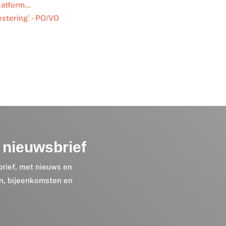
Platform…
stering' - PO/VO
nieuwsbrief
brief, met nieuws en
en, bijeenkomsten en