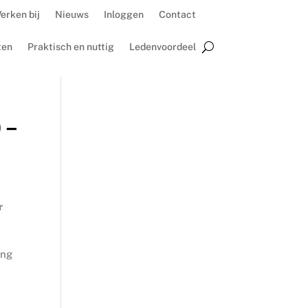
erken bij
Nieuws
Inloggen
Contact
ten
Praktisch en nuttig
Ledenvoordeel
 –
r
ing