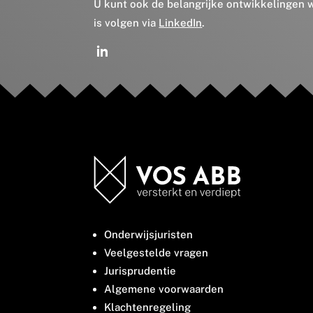
U kunt ook de belangrijke ontwikkelingen
is volgen via
LinkedIn
.
Onderwijsjuristen
Veelgestelde vragen
Jurisprudentie
Algemene voorwaarden
Klachtenregeling