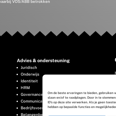
 waarbij VOS/ABB betrokken
Advies & ondersteuning
Juridisch
Onderwijs
Identiteit
HRM
Om de beste ervaringen te bieden, gebruiken w
Governance
slaan en/of te raadplegen. Door in te stemme
Communicatie
ID's op deze site verwerken. Als je geen toest
hebben op bepaalde functies en mogelijkhede
Bedrijfsvoering
Belangenbehartiging