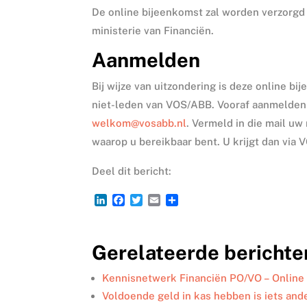
De online bijeenkomst zal worden verzorgd
ministerie van Financiën.
Aanmelden
Bij wijze van uitzondering is deze online bi
niet-leden van VOS/ABB. Vooraf aanmelden i
welkom@vosabb.nl
. Vermeld in die mail u
waarop u bereikbaar bent. U krijgt dan vi
Deel dit bericht:
L
F
T
E
D
i
a
w
m
e
n
c
i
a
l
k
e
t
i
e
Gerelateerde berichte
e
b
t
l
n
d
o
e
I
o
r
Kennisnetwerk Financiën PO/VO – Online
n
k
Voldoende geld in kas hebben is iets an