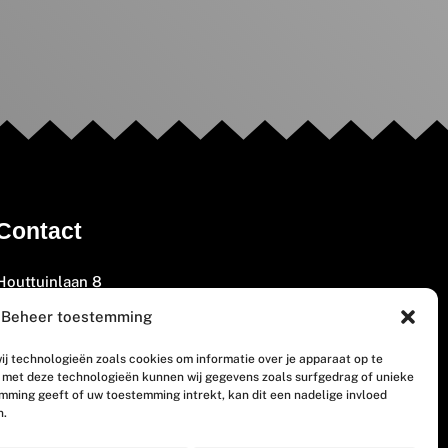
Contact
Houttuinlaan 8
3447 GM Woerden
Beheer toestemming
(0348) 405 200
ij technologieën zoals cookies om informatie over je apparaat op te
welkom@vosabb.nl
n met deze technologieën kunnen wij gegevens zoals surfgedrag of unieke
emming geeft of uw toestemming intrekt, kan dit een nadelige invloed
n.
Privacy, disclaimer en copyright