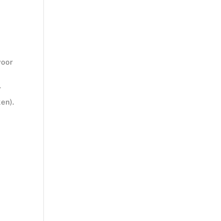
voor
r
en).