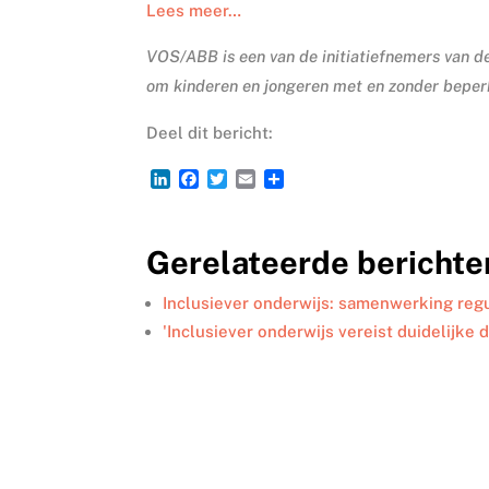
Lees meer…
VOS/ABB is een van de initiatiefnemers van 
om kinderen en jongeren met en zonder beperk
Deel dit bericht:
L
F
T
E
D
i
a
w
m
e
n
c
i
a
l
k
e
t
i
e
Gerelateerde berichte
e
b
t
l
n
d
o
e
I
o
r
Inclusiever onderwijs: samenwerking reg
n
k
'Inclusiever onderwijs vereist duidelijke 