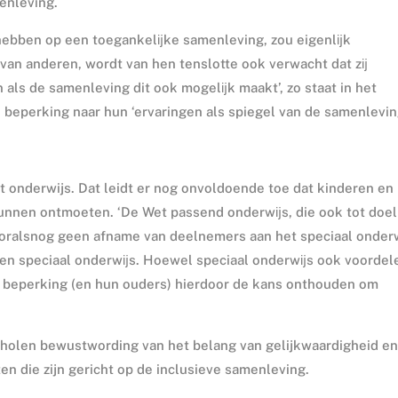
enleving.
hebben op een toegankelĳke samenleving, zou eigenlĳk
van anderen, wordt van hen tenslotte ook verwacht dat zĳ
 als de samenleving dit ook mogelĳk maakt’, zo staat in het
eperking naar hun ‘ervaringen als spiegel van de samenleving
t onderwijs. Dat leidt er nog onvoldoende toe dat kinderen en
unnen ontmoeten. ‘De Wet passend onderwĳs, die ook tot doel
ooralsnog geen afname van deelnemers aan het speciaal onder
gen speciaal onderwĳs. Hoewel speciaal onderwĳs ook voordel
r beperking (en hun ouders) hierdoor de kans onthouden om
scholen bewustwording van het belang van gelijkwaardigheid e
 die zijn gericht op de inclusieve samenleving.