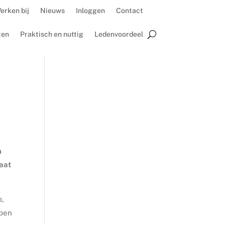
erken bij
Nieuws
Inloggen
Contact
ten
Praktisch en nuttig
Ledenvoordeel
n
taat
p,
bben