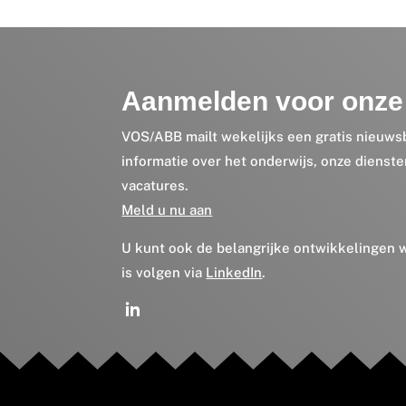
Aanmelden voor onze 
VOS/ABB mailt wekelijks een gratis nieuws
informatie over het onderwijs, onze dienst
vacatures.
Meld u nu aan
U kunt ook de belangrijke ontwikkelingen
is volgen via
LinkedIn
.