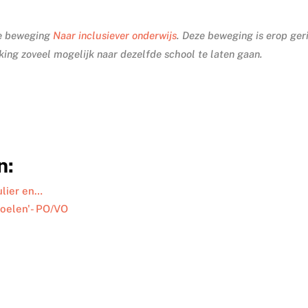
de beweging
Naar inclusiever onderwijs
. Deze beweging is erop ger
ing zoveel mogelijk naar dezelfde school te laten gaan.
n:
ulier en…
doelen'- PO/VO