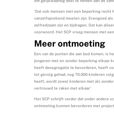
om gelĳkwaardig deel te nemen aan de sam
‘Dat ook mensen met een beperking recht 
vanzelfsprekend moeten zĳn. Evengoed als 
zelfredzaam zĳn en bĳdragen. Dat kan alleen
voorwoord. Het SCP vroeg mensen met een b
Meer ontmoeting
Een van de punten die aan bod komen, is he
jongeren met en zonder beperking elkaar k
heeft desegregatie te bevorderen, heeft v
tot gevolg gehad; nog 70.000 kinderen vol
heeft, wordt zowel kinderen met als zonde
vertrouwd te raken met elkaar.’
Het SCP schrijft verder dat onder andere 
ontmoeting kunnen bevorderen met projecten