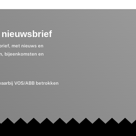
nieuwsbrief
brief, met nieuws en
en, bijeenkomsten en
 waarbij VOS/ABB betrokken