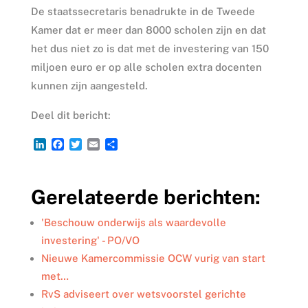
De staatssecretaris benadrukte in de Tweede
Kamer dat er meer dan 8000 scholen zijn en dat
het dus niet zo is dat met de investering van 150
miljoen euro er op alle scholen extra docenten
kunnen zijn aangesteld.
Deel dit bericht:
L
F
T
E
D
i
a
w
m
e
n
c
i
a
l
k
e
t
i
e
Gerelateerde berichten:
e
b
t
l
n
d
o
e
I
o
r
'Beschouw onderwijs als waardevolle
n
k
investering' - PO/VO
Nieuwe Kamercommissie OCW vurig van start
met…
RvS adviseert over wetsvoorstel gerichte