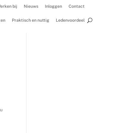
erken bij
Nieuws
Inloggen
Contact
ten
Praktisch en nuttig
Ledenvoordeel
au