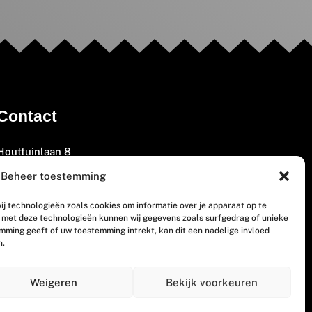
Contact
Houttuinlaan 8
3447 GM Woerden
Beheer toestemming
(0348) 405 200
ij technologieën zoals cookies om informatie over je apparaat op te
welkom@vosabb.nl
n met deze technologieën kunnen wij gegevens zoals surfgedrag of unieke
emming geeft of uw toestemming intrekt, kan dit een nadelige invloed
n.
Privacy, disclaimer en copyright
Weigeren
Bekijk voorkeuren