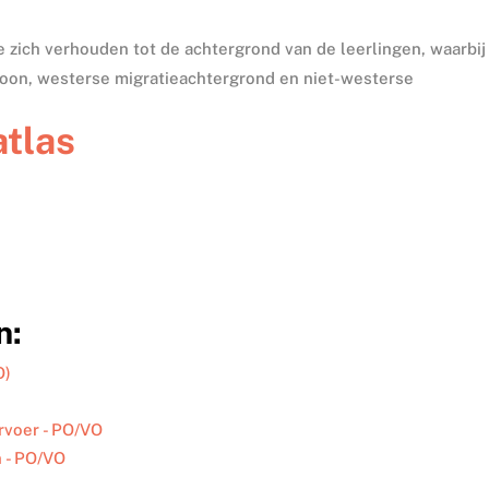
e zich verhouden tot de achtergrond van de leerlingen, waarbij
oon, westerse migratieachtergrond en niet-westerse
tlas
n:
O)
rvoer - PO/VO
n - PO/VO