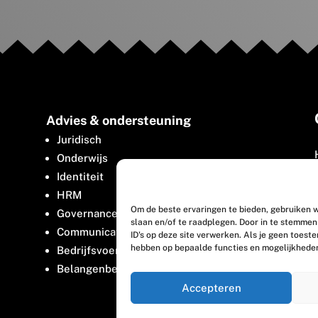
Advies & ondersteuning
Juridisch
Onderwijs
Identiteit
HRM
Om de beste ervaringen te bieden, gebruiken w
Governance
slaan en/of te raadplegen. Door in te stemme
Communicatie
ID's op deze site verwerken. Als je geen toest
hebben op bepaalde functies en mogelijkhede
Bedrijfsvoering
Belangenbehartiging
Accepteren