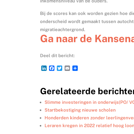
inkomensniveau van de ouders.
Bij de scores kan ook worden gezien hoe di
onderscheid wordt gemaakt tussen autocht
migratieachtergrond.
Ga naar de Kansena
Deel dit bericht:
L
F
T
E
D
i
a
w
m
e
n
c
i
a
l
k
e
t
i
e
Gerelateerde berichte
e
b
t
l
n
d
o
e
I
o
r
Slimme investeringen in onderwijs(PO/ V
n
k
Startbekostiging nieuwe scholen
Honderden kinderen zonder leerlingenve
Leraren kregen in 2022 relatief hoog loo