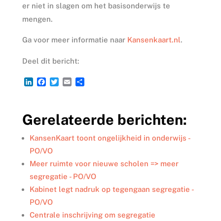
er niet in slagen om het basisonderwijs te
mengen.
Ga voor meer informatie naar
Kansenkaart.nl
.
Deel dit bericht:
L
F
T
E
D
i
a
w
m
e
n
c
i
a
l
k
e
t
i
e
Gerelateerde berichten:
e
b
t
l
n
d
o
e
I
o
r
KansenKaart toont ongelijkheid in onderwijs -
n
k
PO/VO
Meer ruimte voor nieuwe scholen => meer
segregatie - PO/VO
Kabinet legt nadruk op tegengaan segregatie -
PO/VO
Centrale inschrijving om segregatie