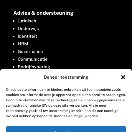
Advies & ondersteuning
Juridisch
Onderwijs
Identiteit
HRM
Governance
Communicatie
Bedrijfsvoering
Belangenbehartiging
Beheer toestemming
Om de beste ervaringen te bieden, gebruiken wij technologieën zoals
Contact
cookies om informatie over je apparaat op te slaan en/of te raadplegen.
Door in te stemmen met deze technologieën kunnen wij gegevens zoals
surfgedrag of unieke ID's op deze site verwerken. Als je geen
Houttuinlaan 8
toestemming geeft of uw toestemming intrekt, kan dit een nadelige
invloed hebben op bepaalde functies en mogelijkheden.
3447 GM Woerden
(0348) 405 200