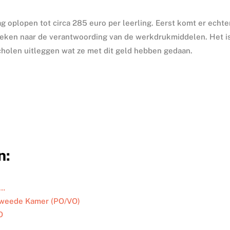
g oplopen tot circa 285 euro per leerling. Eerst komt er echte
keken naar de verantwoording van de werkdrukmiddelen. Het i
cholen uitleggen wat ze met dit geld hebben gedaan.
n:
O…
 Tweede Kamer (PO/VO)
O