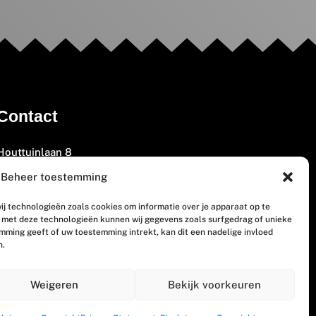
Contact
Houttuinlaan 8
3447 GM Woerden
Beheer toestemming
(0348) 405 200
ij technologieën zoals cookies om informatie over je apparaat op te
welkom@vosabb.nl
n met deze technologieën kunnen wij gegevens zoals surfgedrag of unieke
emming geeft of uw toestemming intrekt, kan dit een nadelige invloed
n.
Privacy, disclaimer en copyright
Weigeren
Bekijk voorkeuren