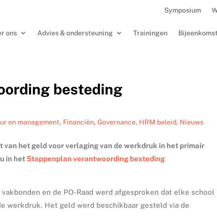
Symposium
W
r ons
Advies & ondersteuning
Trainingen
Bijeenkoms
oording besteding
uur en management
,
Financiën
,
Governance
,
HRM beleid
,
Nieuws
 van het geld voor verlaging van de werkdruk in het primair
u in het
Stappenplan verantwoording besteding
e vakbonden en de PO-Raad werd afgesproken dat elke school
 de werkdruk. Het geld werd beschikbaar gesteld via de