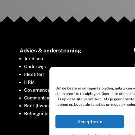
Advies & ondersteuning
Juridisch
Onderwijs
Identiteit
HRM
Om de beste ervaringen te bieden, gebruiken w
Governance
slaan en/of te raadplegen. Door in te stemme
Communicatie
ID's op deze site verwerken. Als je geen toest
hebben op bepaalde functies en mogelijkhede
Bedrijfsvoering
Belangenbehartiging
Accepteren