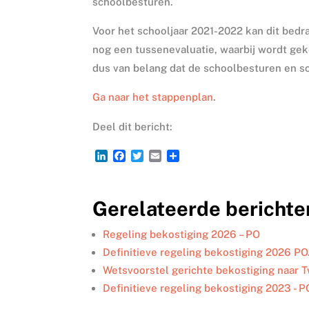
schoolbesturen.
Voor het schooljaar 2021-2022 kan dit bedra
nog een tussenevaluatie, waarbij wordt ge
dus van belang dat de schoolbesturen en s
Ga naar het stappenplan
.
Deel dit bericht:
L
F
T
E
D
i
a
w
m
e
n
c
i
a
l
k
e
t
i
e
Gerelateerde berichte
e
b
t
l
n
d
o
e
I
o
r
Regeling bekostiging 2026 – PO
n
k
Definitieve regeling bekostiging 2026 P
Wetsvoorstel gerichte bekostiging naar
Definitieve regeling bekostiging 2023 - P