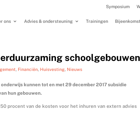
Symposium
W
r ons
Advies & ondersteuning
Trainingen
Bijeenkoms
 verduurzaming schoolgebouwe
agement
,
Financiën
,
Huisvesting
,
Nieuws
t onderwijs kunnen tot en met 29 december 2017 subsidie
 van hun gebouwen.
50 procent van de kosten voor het inhuren van extern advies