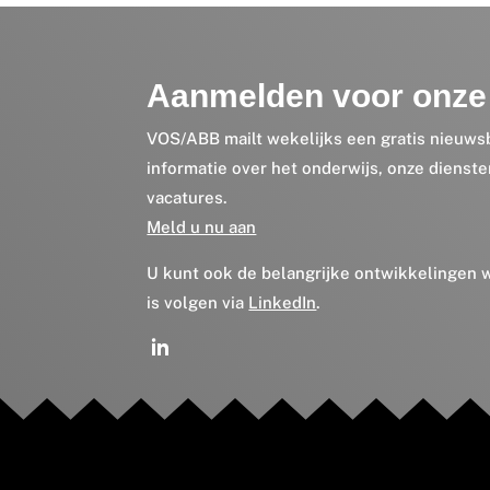
Aanmelden voor onze 
VOS/ABB mailt wekelijks een gratis nieuws
informatie over het onderwijs, onze dienst
vacatures.
Meld u nu aan
U kunt ook de belangrijke ontwikkelingen
is volgen via
LinkedIn
.