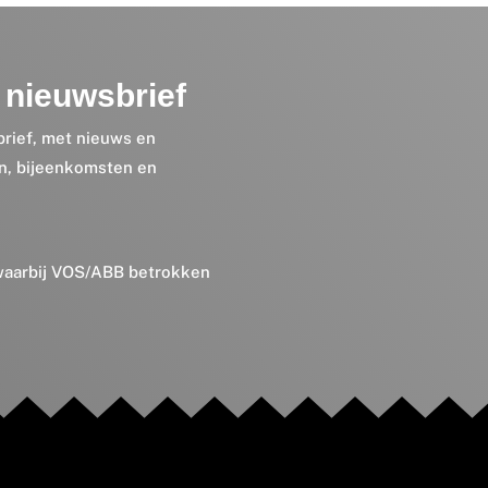
nieuwsbrief
brief, met nieuws en
en, bijeenkomsten en
 waarbij VOS/ABB betrokken