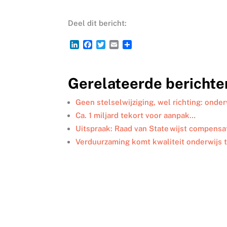
Deel dit bericht:
L
F
T
E
D
i
a
w
m
e
n
c
i
a
l
k
e
t
i
e
Gerelateerde berichte
e
b
t
l
n
d
o
e
I
o
r
Geen stelselwijziging, wel richting: onder
n
k
Ca. 1 miljard tekort voor aanpak…
Uitspraak: Raad van State wijst compensa
Verduurzaming komt kwaliteit onderwijs 