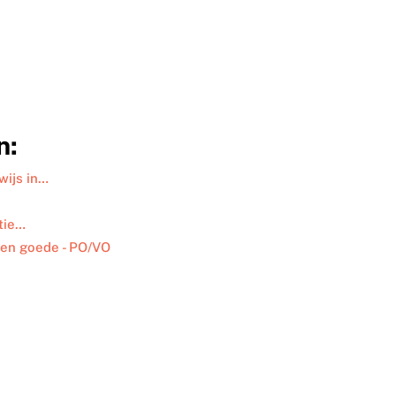
n:
wijs in…
tie…
ten goede - PO/VO