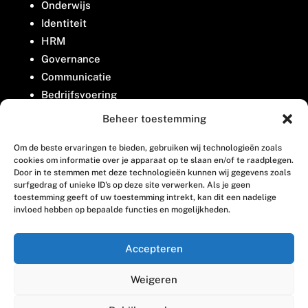
Onderwijs
Identiteit
HRM
Governance
Communicatie
Bedrijfsvoering
Belangenbehartiging
Beheer toestemming
Om de beste ervaringen te bieden, gebruiken wij technologieën zoals
Contact
cookies om informatie over je apparaat op te slaan en/of te raadplegen.
Door in te stemmen met deze technologieën kunnen wij gegevens zoals
surfgedrag of unieke ID's op deze site verwerken. Als je geen
Houttuinlaan 8
toestemming geeft of uw toestemming intrekt, kan dit een nadelige
invloed hebben op bepaalde functies en mogelijkheden.
3447 GM Woerden
(0348) 405 200
Accepteren
welkom@vosabb.nl
Weigeren
Privacy, disclaimer en copyright