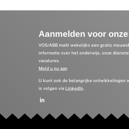
Aanmelden voor onze 
VOS/ABB mailt wekelijks een gratis nieuws
informatie over het onderwijs, onze dienst
vacatures.
Meld u nu aan
U kunt ook de belangrijke ontwikkelingen
is volgen via
LinkedIn
.