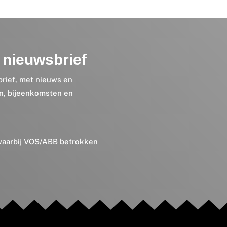
nieuwsbrief
brief, met nieuws en
en, bijeenkomsten en
 waarbij VOS/ABB betrokken