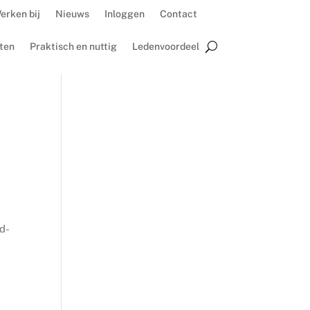
erken bij
Nieuws
Inloggen
Contact
ten
Praktisch en nuttig
Ledenvoordeel
d-