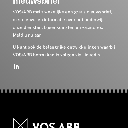
nieuwsbrief
VOS/ABB mailt wekelijks een gratis nieuwsbrief,
met nieuws en informatie over het onderwijs,
onze diensten, bijeenkomsten en vacatures.
Meld u nu aan
U kunt ook de belangrijke ontwikkelingen waarbij
VOS/ABB betrokken is volgen via
LinkedIn
.