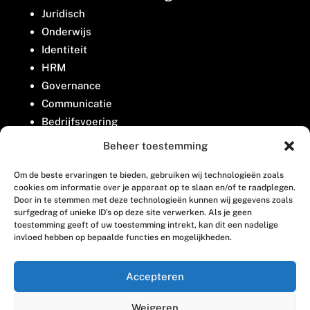
Juridisch
Onderwijs
Identiteit
HRM
Governance
Communicatie
Bedrijfsvoering
Belangenbehartiging
Beheer toestemming
Om de beste ervaringen te bieden, gebruiken wij technologieën zoals
Contact
cookies om informatie over je apparaat op te slaan en/of te raadplegen.
Door in te stemmen met deze technologieën kunnen wij gegevens zoals
surfgedrag of unieke ID's op deze site verwerken. Als je geen
Houttuinlaan 8
toestemming geeft of uw toestemming intrekt, kan dit een nadelige
invloed hebben op bepaalde functies en mogelijkheden.
3447 GM Woerden
(0348) 405 200
Accepteren
welkom@vosabb.nl
Weigeren