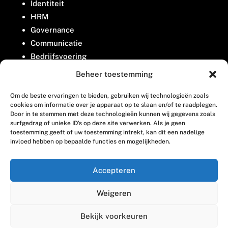
Identiteit
HRM
Governance
Communicatie
Bedrijfsvoering
Belangenbehartiging
Beheer toestemming
Om de beste ervaringen te bieden, gebruiken wij technologieën zoals
Contact
cookies om informatie over je apparaat op te slaan en/of te raadplegen.
Door in te stemmen met deze technologieën kunnen wij gegevens zoals
surfgedrag of unieke ID's op deze site verwerken. Als je geen
Houttuinlaan 8
toestemming geeft of uw toestemming intrekt, kan dit een nadelige
invloed hebben op bepaalde functies en mogelijkheden.
3447 GM Woerden
(0348) 405 200
Accepteren
welkom@vosabb.nl
Weigeren
Privacy, disclaimer en copyright
Bekijk voorkeuren