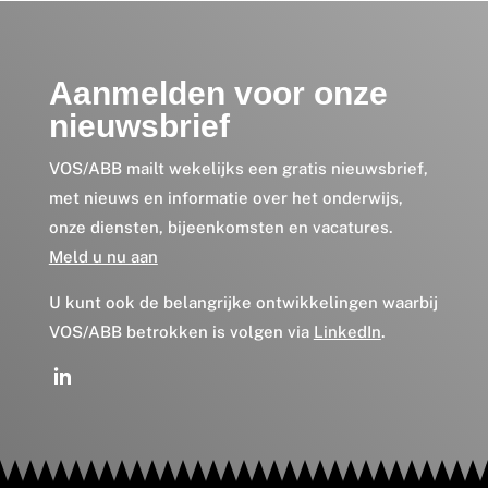
Aanmelden voor onze
nieuwsbrief
VOS/ABB mailt wekelijks een gratis nieuwsbrief,
met nieuws en informatie over het onderwijs,
onze diensten, bijeenkomsten en vacatures.
Meld u nu aan
U kunt ook de belangrijke ontwikkelingen waarbij
VOS/ABB betrokken is volgen via
LinkedIn
.