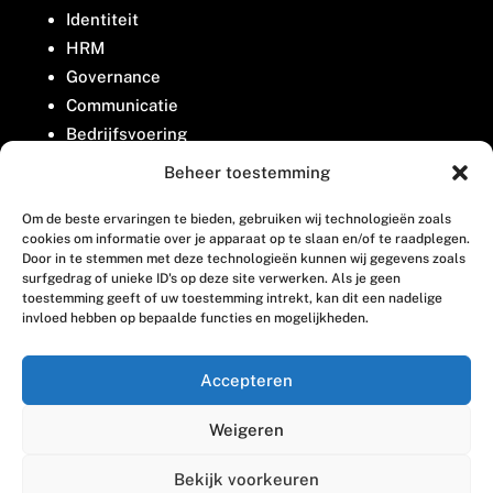
Identiteit
HRM
Governance
Communicatie
Bedrijfsvoering
Belangenbehartiging
Beheer toestemming
Om de beste ervaringen te bieden, gebruiken wij technologieën zoals
Contact
cookies om informatie over je apparaat op te slaan en/of te raadplegen.
Door in te stemmen met deze technologieën kunnen wij gegevens zoals
surfgedrag of unieke ID's op deze site verwerken. Als je geen
Houttuinlaan 8
toestemming geeft of uw toestemming intrekt, kan dit een nadelige
invloed hebben op bepaalde functies en mogelijkheden.
3447 GM Woerden
(0348) 405 200
Accepteren
welkom@vosabb.nl
Weigeren
Privacy, disclaimer en copyright
Bekijk voorkeuren