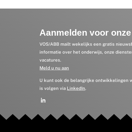
Aanmelden voor onze 
VOS/ABB mailt wekelijks een gratis nieuws
informatie over het onderwijs, onze dienst
vacatures.
Meld u nu aan
U kunt ook de belangrijke ontwikkelingen
is volgen via
LinkedIn
.