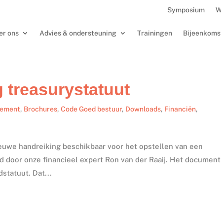
Symposium
W
er ons
Advies & ondersteuning
Trainingen
Bijeenkoms
 treasurystatuut
gement
,
Brochures
,
Code Goed bestuur
,
Downloads
,
Financiën
,
euwe handreiking beschikbaar voor het opstellen van een
ld door onze financieel expert Ron van der Raaij. Het document
statuut. Dat...