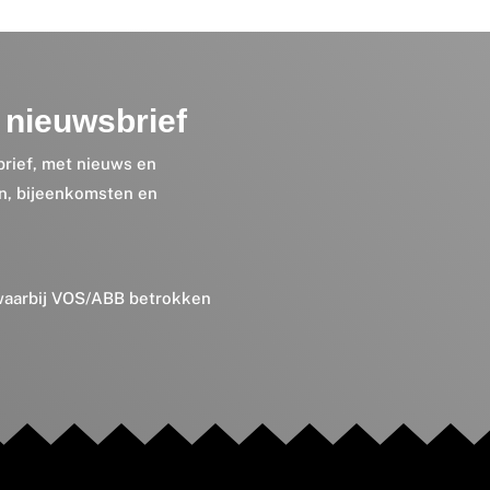
nieuwsbrief
brief, met nieuws en
en, bijeenkomsten en
 waarbij VOS/ABB betrokken