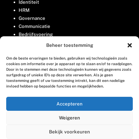
Identiteit
HRM
Governance
Communicatie
Bedrijfsvoering
Belangenbehartiging
Beheer toestemming
Om de beste ervaringen te bieden, gebruiken wij technologieën zoals
Contact
cookies om informatie over je apparaat op te slaan en/of te raadplegen.
Door in te stemmen met deze technologieën kunnen wij gegevens zoals
surfgedrag of unieke ID's op deze site verwerken. Als je geen
Houttuinlaan 8
toestemming geeft of uw toestemming intrekt, kan dit een nadelige
invloed hebben op bepaalde functies en mogelijkheden.
3447 GM Woerden
(0348) 405 200
Accepteren
welkom@vosabb.nl
Weigeren
Privacy, disclaimer en copyright
Bekijk voorkeuren