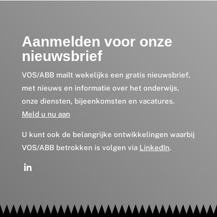
Aanmelden voor onze
nieuwsbrief
VOS/ABB mailt wekelijks een gratis nieuwsbrief,
met nieuws en informatie over het onderwijs,
onze diensten, bijeenkomsten en vacatures.
Meld u nu aan
U kunt ook de belangrijke ontwikkelingen waarbij
VOS/ABB betrokken is volgen via
LinkedIn
.