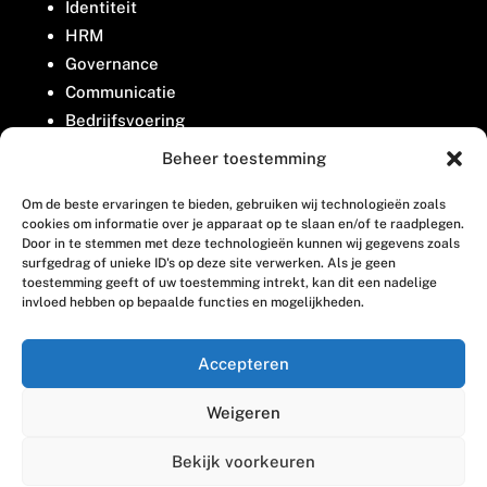
Identiteit
HRM
Governance
Communicatie
Bedrijfsvoering
Belangenbehartiging
Beheer toestemming
Om de beste ervaringen te bieden, gebruiken wij technologieën zoals
Contact
cookies om informatie over je apparaat op te slaan en/of te raadplegen.
Door in te stemmen met deze technologieën kunnen wij gegevens zoals
surfgedrag of unieke ID's op deze site verwerken. Als je geen
Houttuinlaan 8
toestemming geeft of uw toestemming intrekt, kan dit een nadelige
invloed hebben op bepaalde functies en mogelijkheden.
3447 GM Woerden
(0348) 405 200
Accepteren
welkom@vosabb.nl
Weigeren
Privacy, disclaimer en copyright
Bekijk voorkeuren