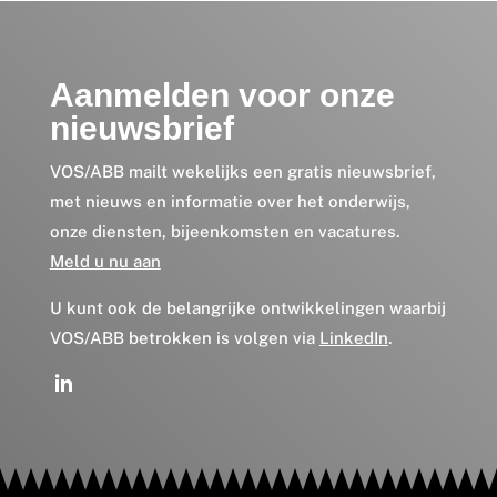
Aanmelden voor onze
nieuwsbrief
VOS/ABB mailt wekelijks een gratis nieuwsbrief,
met nieuws en informatie over het onderwijs,
onze diensten, bijeenkomsten en vacatures.
Meld u nu aan
U kunt ook de belangrijke ontwikkelingen waarbij
VOS/ABB betrokken is volgen via
LinkedIn
.