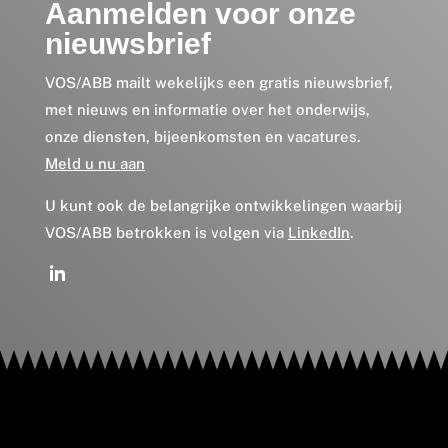
Aanmelden voor onze
nieuwsbrief
VOS/ABB mailt wekelijks een gratis nieuwsbrief,
met nieuws en informatie over het onderwijs,
onze diensten, bijeenkomsten en vacatures.
Meld u nu aan
U kunt ook de belangrijke ontwikkelingen waarbij
VOS/ABB betrokken is volgen via
LinkedIn
.