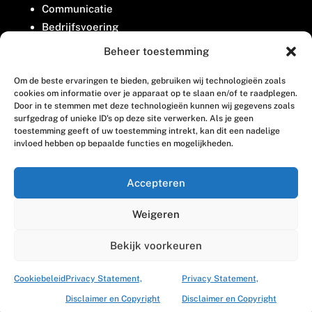
Communicatie
Bedrijfsvoering
Belangenbehartiging
Beheer toestemming
Om de beste ervaringen te bieden, gebruiken wij technologieën zoals
Contact
cookies om informatie over je apparaat op te slaan en/of te raadplegen.
Door in te stemmen met deze technologieën kunnen wij gegevens zoals
surfgedrag of unieke ID's op deze site verwerken. Als je geen
Houttuinlaan 8
toestemming geeft of uw toestemming intrekt, kan dit een nadelige
invloed hebben op bepaalde functies en mogelijkheden.
3447 GM Woerden
(0348) 405 200
Accepteren
welkom@vosabb.nl
Weigeren
Privacy, disclaimer en copyright
Bekijk voorkeuren
Cookiebeleid
Privacy Statement,
Privacy Statement,
Disclaimer en Copyright
Disclaimer en Copyright